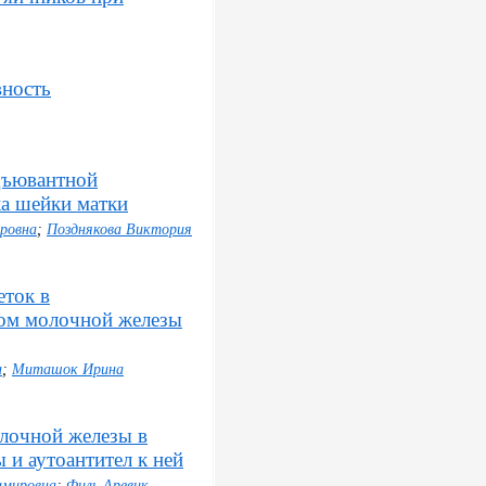
вность
дъювантной
ка шейки матки
ровна
;
Позднякова Виктория
ток в
ком молочной железы
а
;
Миташок Ирина
олочной железы в
 и аутоантител к ней
имировна
;
Филь Аревик