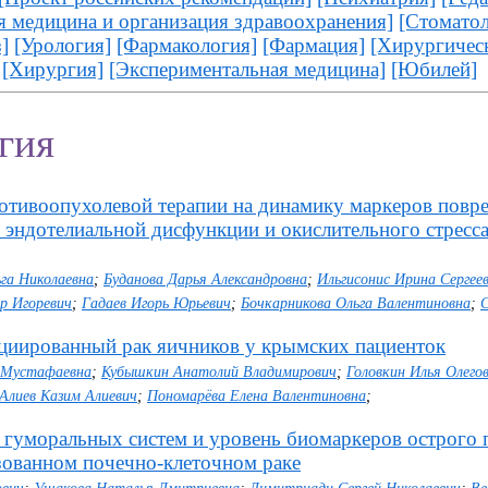
я медицина и организация здравоохранения]
[Стоматол
]
[Урология]
[Фармакология]
[Фармация]
[Хирургичес
[Хирургия]
[Экспериментальная медицина]
[Юбилей]
гия
отивоопухолевой терапии на динамику маркеров повр
 эндотелиальной дисфункции и окислительного стресса
га Николаевна
;
Буданова Дарья Александровна
;
Ильгисонис Ирина Сергее
р Игоревич
;
Гадаев Игорь Юрьевич
;
Бочкарникова Ольга Валентиновна
;
С
иированный рак яичников у крымских пациенток
ь Мустафаевна
;
Кубышкин Анатолий Владимирович
;
Головкин Илья Олего
Алиев Казим Алиевич
;
Пономарёва Елена Валентиновна
;
 гуморальных систем и уровень биомаркеров острого 
зованном почечно-клеточном раке