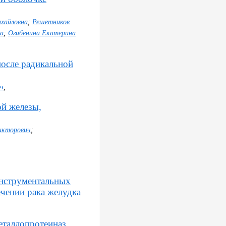
ихайловна
;
Решетников
а
;
Огибенина Екатерина
после радикальной
ич
;
ой железы,
икторович
;
инструментальных
чении рака желудка
еталлопротеиназ