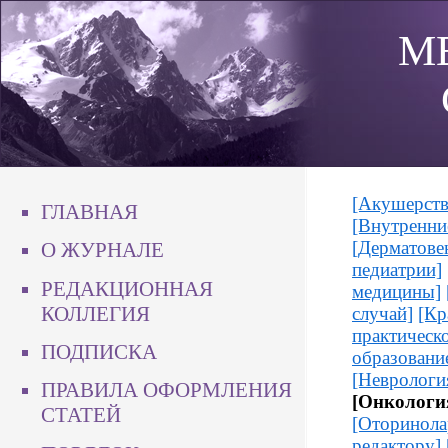
М
[Акушерств
ГЛАВНАЯ
[Внутренни
[Дерматове
О ЖУРНАЛЕ
педиатрии]
РЕДАКЦИОННАЯ
медицины]
КОЛЛЕГИЯ
случай]
[Кр
практическ
ПОДПИСКА
образовани
[Неврологи
ПРАВИЛА ОФОРМЛЕНИЯ
[Онкологи
СТАТЕЙ
[Оторинола
редактору]