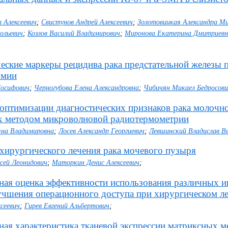
 Алексеевич
;
Свистунов Андрей Алексеевич
;
Золотовицкая Александра М
ольевич
;
Козлов Василий Владимирович
;
Миронова Екатерина Дмитриевн
еские маркеры рецидива рака предстательной железы 
омии
Иосифович
;
Черногубова Елена Александровна
;
Чибичян Микаел Бедросов
 оптимизации диагностических признаков рака молочн
 методом микроволновой радиотермометрии
яна Владимировна
;
Лосев Александр Георгиевич
;
Левшинский Владислав В
 хирургического лечения рака мочевого пузыря
сей Леонидович
;
Маторкин Денис Алексеевич
;
ная оценка эффективности использования различных 
учшения операционного доступа при хирургическом ле
ксеевич
;
Гирев Евгений Альбертович
;
ная характеристика тканевой экспрессии матриксных м