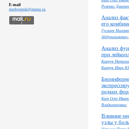
Кит Олег Иван
E-mail
Розенко Дмитри
medvestnik@stgmu.ru
Анализ фак
его комбин
Гусниев Магоме
Абдурагимович
Анализ фун
при лейкоп
Карпук Наталь
Карпук Иван Ю
Биоинформа
экспрессир
редких фор
Кит Олег Иван
Владимировна
;
Влияние не
узлы у бол