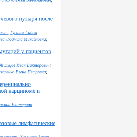
личко Алексей Вячеславович
;
чевого пузыря после
евич
;
Гусниев Садык
ева Людмила Михайловна
;
мутаций у пациентов
Жильцов Иван Викторович
;
халенко Елена Петровна
;
еренциально
ной карциноме и
икина Екатерина
азовые лимфатические