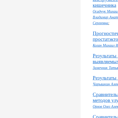
кишечника
Осадчук Михаил
Владимир Анат
Сергеевна
;
Прогностич
простатэкт
Коган Михаил 
Результаты
выявляемых
Замечник Тать
Результаты
Чарышкин Алек
Сравнитель
методов ул
Орлов Олег Але
Сравнитель