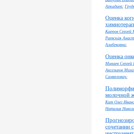
Аркадиев
;
Груд
Оценка ког
химиотера
Карпов Сергей 
Раевская Анаст
Алибековна
;
Оценка онк
Минаев Сергей
Аксельров Миха
Самвелович
;
Полиморфиз
молочной 
Кит Олег Иван
Наталья Никол
Прогнозиро
сочетании 
инструмент