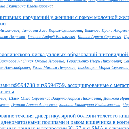
ина Екатерина Владимировна
;
нитивных нарушений у женщин с раком молочной жел
пии
Михайлович
;
Тамбиева Хава Карим-Султановна
;
Вышлова Ирина Андреев
асия Игоревна
;
Говоров Андрей Васильевич
;
Карпов Артем Сергеевич
;
Су
ологического риска узловых образований щитовидной 
 Викторович
;
Ячная Оксана Игоревна
;
Герасименко Игорь Николаевич
;
Са
ил Александрович
;
Разин Максим Петрович
;
Багдасарян Мария Сергеевна
мы rs9594738 и rs9594759, ассоциированные с метаст
железы
ович
;
Шлык Ольга Сергеевна
;
Ващенко Лариса Николаевна
;
Дашкова Ирин
аевна
;
Пушкин Антон Андреевич
;
Заикина Екатерина Владиславовна
;
Чер
вание течения дивертикулярной болезни толстого киш
с аденоматозными полипами и раком кишечника в конте
альных данных и экспрессии Ki-67 и α-SMA в слизист