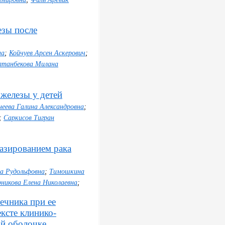
езы после
на
;
Койчуев Арсен Аскерович
;
лтанбекова Милана
железы у детей
неева Галина Александровна
;
;
Саркисов Тигран
азированием рака
а Рудольфовна
;
Тимошкина
никова Елена Николаевна
;
ечника при ее
ксте клинико-
ой оболочке