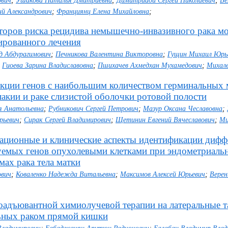
ович
;
Ушакова Наталья Дмитриевна
;
Димитриади Сергей Николаевич
;
Ве
й Александрович
;
Франциянц Елена Михайловна
;
торов риска рецидива немышечно-инвазивного рака мо
ированного лечения
д Абдурагимович
;
Печникова Валентина Викторовна
;
Гущин Михаил Юрь
;
Гиоева Зарина Владиславовна
;
Пшихачев Ахмедхан Мухамедович
;
Михал
кции генов с наибольшим количеством герминальных 
лакии и раке слизистой оболочки ротовой полости
я Анатольевна
;
Рубникович Сергей Петрович
;
Мазур Оксана Чеславовна
;
рьевич
;
Сирак Сергей Владимирович
;
Щетинин Евгений Вячеславович
;
Ми
ционные и клинические аспекты идентификации дифф
уемых генов опухолевыми клетками при эндометриаль
мах рака тела матки
ович
;
Коваленко Надежда Витальевна
;
Максимов Алексей Юрьевич
;
Верен
оадъювантной химиолучевой терапии на латеральные т
ьных раком прямой кишки