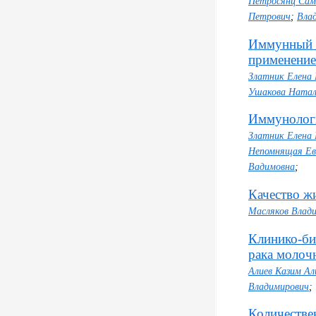
Петросянц Сам
Петрович
;
Вла
Иммунный с
применение
Златник Елена
Ушакова Натал
Иммунологи
Златник Елена
Непомнящая Ев
Вадимовна
;
Качество ж
Масляков Влад
Клинико-би
рака молоч
Алиев Казим Ал
Владимирович
;
Количестве