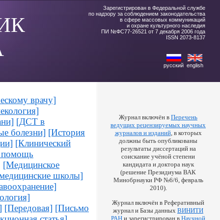
Зарегистрирован в Федеральной службе
по надзору за соблюдением законодательства
ИК
в сфере массовых коммуникаций
и охране культурного наследия
ПИ №ФС77-26521 от 7 декабря 2006 года
ISSN 2073-8137
А
русский
english
ескому врачу]
некология]
Журнал включён в
Перечень
ани]
[ДСТ в
ведущих рецензируемых научных
е болезни]
[История
журналов и изданий
, в которых
должны быть опубликованы
ии]
[Клинический
результаты диссертаций на
В помощь
соискание учёной степени
]
[Медицинское
кандидата и доктора наук
(решение Президиума ВАК
медицинские школы]
Минобрнауки РФ №6/6, февраль
авоохранение]
2010).
ология]
Журнал включён в Реферативный
]
[Передовая]
[Письмо
журнал и Базы данных
ВИНИТИ
кционная статья]
РАН
и зарегистрирован в
Научной