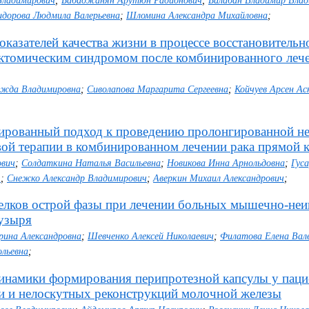
Владимирович
;
Бабаджанян Арутюн Радионович
;
Балабан Владимир Вла
идорова Людмила Валерьевна
;
Шломина Александра Михайловна
;
казателей качества жизни в процессе восстановительн
эктомическим синдромом после комбинированного леч
ежда Владимировна
;
Сиволапова Маргарита Сергеевна
;
Койчуев Арсен Ас
рованный подход к проведению пролонгированной н
ой терапии в комбинированном лечении рака прямой 
ович
;
Солдаткина Наталья Васильевна
;
Новикова Инна Арнольдовна
;
Гус
К
;
Снежко Александр Владимирович
;
Аверкин Михаил Александрович
;
елков острой фазы при лечении больных мышечно-не
узыря
рина Александровна
;
Шевченко Алексей Николаевич
;
Филатова Елена Вал
льевна
;
инамики формирования перипротезной капсулы у паци
и и нелоскутных реконструкций молочной железы