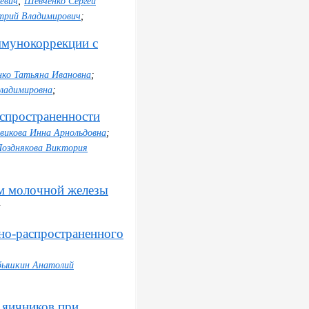
евич
;
Шевченко Сергей
трий Владимирович
;
ммунокоррекции с
нко Татьяна Ивановна
;
ладимировна
;
спространенности
викова Инна Арнольдовна
;
Позднякова Виктория
ом молочной железы
;
но-распространенного
бышкин Анатолий
 яичников при