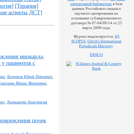
электронной библиотеке
в базе
огия]
[Терапия]
данных Российского индекса
кие аспекты ДСТ]
научного цитирования на
основании сублицензионного
договора № 07-04/09-14 от 25
марта 2009 года.
Журнал индексируется:
БД
SCOPUS
,
Ulrich's International
Periodicals Directory
.
EBSCO
еждения миокарда,
 у пациентов с
вна
;
Беленков Юрий Никитич
;
околова Ирина Яковлевна
;
вич
;
Камышева Анастасия
повреждения почек