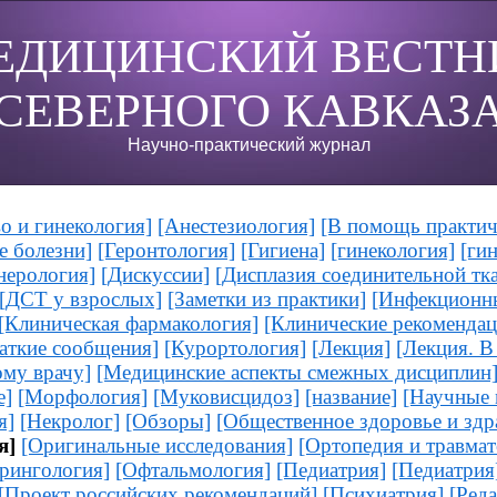
ЕДИЦИНСКИЙ ВЕСТН
СЕВЕРНОГО КАВКАЗ
Научно-практический журнал
о и гинекология]
[Анестезиология]
[В помощь практич
е болезни]
[Геронтология]
[Гигиена]
[гинекология]
[ги
нерология]
[Дискуссии]
[Дисплазия соединительной тк
[ДСТ у взрослых]
[Заметки из практики]
[Инфекционны
[Клиническая фармакология]
[Клинические рекомендац
аткие сообщения]
[Курортология]
[Лекция]
[Лекция. 
ому врачу]
[Медицинские аспекты смежных дисциплин
е]
[Морфология]
[Муковисцидоз]
[название]
[Научные 
я]
[Некролог]
[Обзоры]
[Общественное здоровье и здр
я]
[Оригинальные исследования]
[Ортопедия и травмат
рингология]
[Офтальмология]
[Педиатрия]
[Педиатрия
[Проект российских рекомендаций]
[Психиатрия]
[Реда