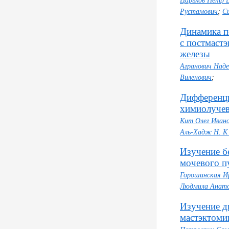
Царьков Петр 
Рустамович
;
С
Динамика по
с постмаст
железы
Агранович Над
Виленович
;
Дифференци
химиолучев
Кит Олег Иван
Аль-Хадж Н. 
Изучение б
мочевого п
Горошинская И
Людмила Анато
Изучение д
мастэктоми