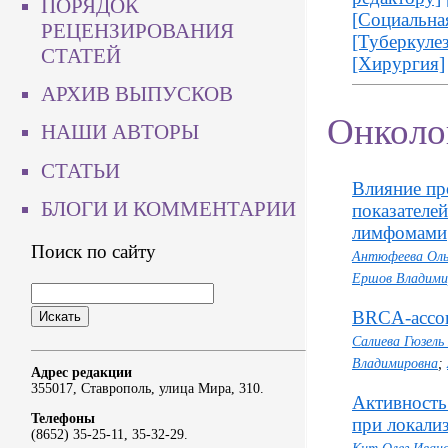
ПОРЯДОК
[Социальна
РЕЦЕНЗИРОВАНИЯ
[Туберкулез
СТАТЕЙ
[Хирургия]
АРХИВ ВЫПУСКОВ
Онколо
НАШИ АВТОРЫ
СТАТЬИ
Влияние пр
БЛОГИ И КОММЕНТАРИИ
показателей
лимфомами
Поиск по сайту
Антюфеева Оль
Ершов Владими
BRCA-ассоц
Салиева Гюзел
Владимировна
;
Адрес редакции
355017, Ставрополь, улица Мира, 310.
Активность
Телефоны
при локали
(8652) 35-25-11, 35-32-29.