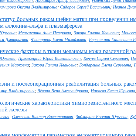
вел Владимирович
;
Айдемиров Артур Насирович
;
Ровенских Денис Никола
димирова Оксана Владимировна
;
Сидоров Сергей Васильевич
;
Иванов Дми
татус больных раком шейки матки при проведении и
м аллокина-альфа и плазмафереза
 Юрьевна
;
Меньшенина Анна Петровна
;
Закора Галина Ивановна
;
Моисее
ья Дмитриевна
;
Франциянц Елена Михайловна
;
Вереникина Екатерина В
ческие факторы в ткани меланомы кожи различной ра
 Юрьевна
;
Пржедецкий Юрий Валентинович
;
Кочуев Сергей Сергеевич
;
Но
гения Марковна
;
Закора Галина Ивановна
;
Бондаренко Елена Сергеевна
;
изни и послеоперационная реабилитация больных рак
имир Владимирович
;
Лёвина Вера Александровна
;
Накаева Елена Юрьевна
ологические характеристики химиорезистентного мест
ной железы
иевич
;
Олексенко Виктор Валентинович
;
Зяблицкая Евгения Юрьевна
;
Ку
нная морфометрия параметров эндометриоидного рака