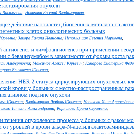
етастазирования опухоли
а Васильевна
;
Новичков Евгений Владимирович
;
ее действие наночастиц биогенных металлов на акти
етентных клеток онкологических больных
 Юрьевна
;
Закора Галина Ивановна
;
Непомнящая Евгения Марковна
;
 ангиогенез и лимфоангиогенез при применении неоа
ии с бевацизумабом в зависимости от формы роста ра
лли Альбертовна
;
Максимов Алексей Юрьевич
;
Комарова Екатерина Федо
арова Елизавета Юрьевна
;
еления HER 2 статуса циркулирующих опухолевых кле
ской крови у больных с местно-распространенным ра
негативном подтипе опухоли
лья Юрьевна
;
Владимирова Любовь Юрьевна
;
Новикова Инна Арнольдовн
ежко Татьяна Александровна
;
Корнилова Ирина Сергеевна
;
и течения опухолевого процесса у больных с раком м
 от уровней в крови альфа-N-ацетилгалактозаминидазы
мир Александрович
;
Раджабов Олег Вячеславович
;
Батурина Мария Влад