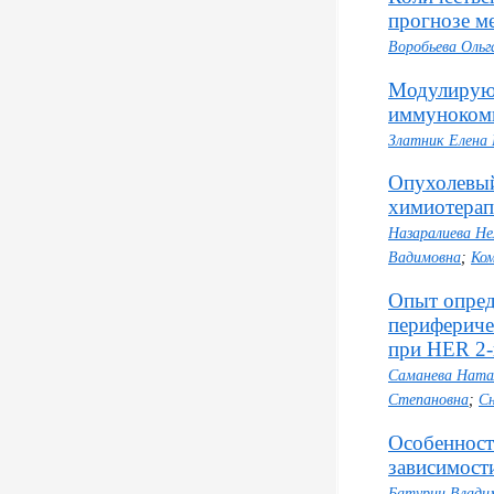
прогнозе м
Воробьева Ольг
Модулирующ
иммунокомп
Златник Елена
Опухолевый
химиотерап
Назаралиева Не
Вадимовна
;
Ком
Опыт опред
перифериче
при HER 2-
Саманева Ната
Степановна
;
Сн
Особенност
зависимости
Батурин Влади