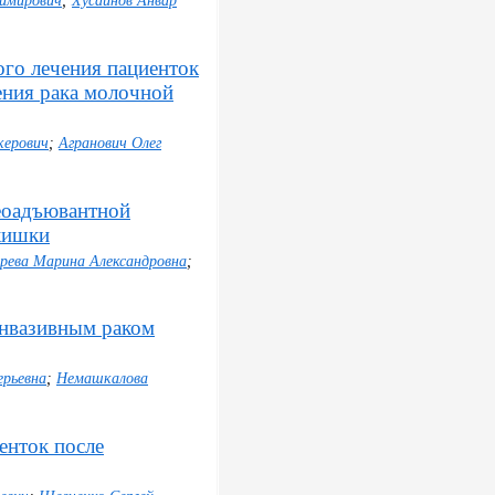
димирович
;
Хусаинов Анвар
ого лечения пациенток
ения рака молочной
керович
;
Агранович Олег
еоадъювантной
кишки
арева Марина Александровна
;
инвазивным раком
ерьевна
;
Немашкалова
енток после