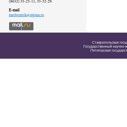
(8652) 35-25-11, 35-32-29.
E-mail
medvestnik@stgmu.ru
Ставропольская госу
Государственный научно-и
Пятигорская государс