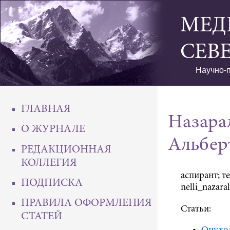
МЕД
СЕВ
Научно-п
ГЛАВНАЯ
Назара
О ЖУРНАЛЕ
Альбер
РЕДАКЦИОННАЯ
КОЛЛЕГИЯ
аспирант; те
ПОДПИСКА
nelli_nazara
ПРАВИЛА ОФОРМЛЕНИЯ
Статьи:
СТАТЕЙ