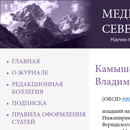
МЕД
СЕВ
Научно-п
ГЛАВНАЯ
Камыше
О ЖУРНАЛЕ
Владим
РЕДАКЦИОННАЯ
КОЛЛЕГИЯ
[ORCID
#00
ПОДПИСКА
младший на
ПРАВИЛА ОФОРМЛЕНИЯ
Инжиниринг
СТАТЕЙ
Вернадског