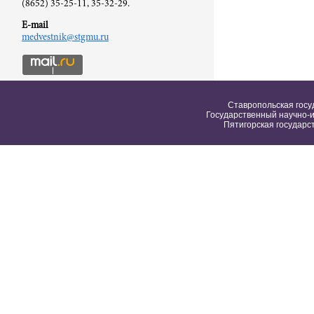
(8652) 35-25-11, 35-32-29.
E-mail
medvestnik@stgmu.ru
Ставропольская госу
Государственный научно-и
Пятигорская государс