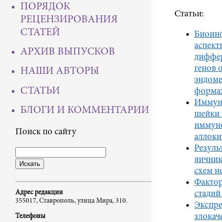
ПОРЯДОК
Статьи:
РЕЦЕНЗИРОВАНИЯ
СТАТЕЙ
Биоин
аспект
АРХИВ ВЫПУСКОВ
диффе
генов 
НАШИ АВТОРЫ
эндоме
СТАТЬИ
формах
Иммунн
БЛОГИ И КОММЕНТАРИИ
шейки 
иммун
Поиск по сайту
аллоки
Резуль
яичник
схем н
Фактор
Адрес редакции
стадий
355017, Ставрополь, улица Мира, 310.
Экспре
злокач
Телефоны