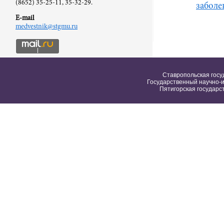
(8652) 35-25-11, 35-32-29.
заболе
E-mail
medvestnik@stgmu.ru
Ставропольская госу
Государственный научно-и
Пятигорская государс