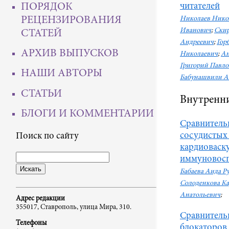
ПОРЯДОК
читателей
РЕЦЕНЗИРОВАНИЯ
Николаев Нико
Иванович
;
Скир
СТАТЕЙ
Андреевич
;
Гор
АРХИВ ВЫПУСКОВ
Николаевич
;
Ан
Григорий Павл
НАШИ АВТОРЫ
Бабунашвили А
СТАТЬИ
Внутренни
БЛОГИ И КОММЕНТАРИИ
Сравнитель
сосудистых
Поиск по сайту
кардиоваск
иммуновосп
Бабаева Аида Р
Солоденкова Ка
Анатольевич
;
Адрес редакции
355017, Ставрополь, улица Мира, 310.
Сравнитель
Телефоны
блокаторов