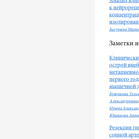
Анализ вли
к нейрорец
концентрац
изолирован
Батурина Мари
Заметки и
Клинически
острой вне
метапневмо
первого го
мышечной 
Крючкова Татья
Александровна
Ирина Алексан
Юшинова Анна 
Резекция г
сонной арт