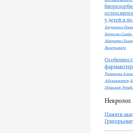
биорезорби
остеосинтез
у детей и п
Гордиенко Ива
Борисов Семён
Марченко Екате
Валерьевич
;
Особенност
фармакоте
Романова Алек
Абсаламович
;
К
Ираклий Зураб
Некролог.
Памяти ака
Григорьевич