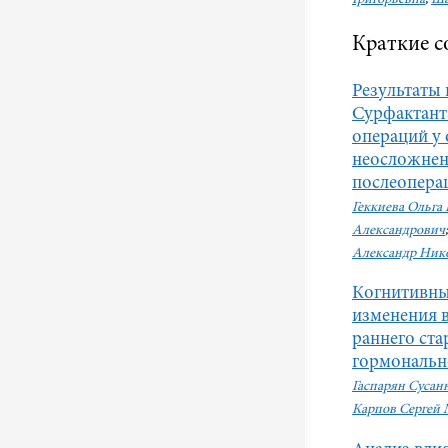
Краткие с
Результаты
Cурфактант
операций у
неосложнен
послеопера
Геккиева Ольга
Александрович
Александр Ник
Когнитивны
изменения 
раннего ста
гормональн
Гаспарян Сусан
Карпов Сергей