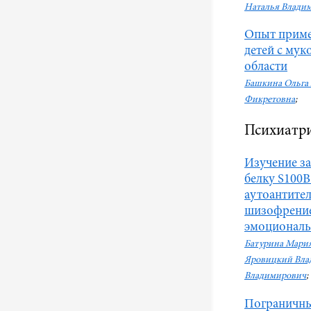
Наталья Влади
Опыт приме
детей с му
области
Башкина Ольга
Фикретовна
;
Психиатри
Изучение за
белку S100B
аутоантите
шизофрение
эмоциональ
Батурина Мари
Яровицкий Вла
Владимирович
;
Пограничны