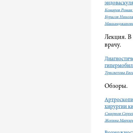
эндоваскул
Комаров Роман
Курасов Никола
Маккамджанов
Лекция. В
врачу.
Диагностич
гипермобиль
Трисветова Евг
Обзоры.
Артроскопи
хирургии к
Смирнов Сергей
Жогина Маргари
Возможнос