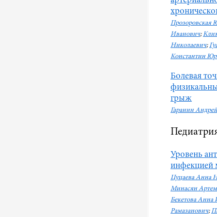
артериальн
хроническо
Прозоровская 
Иванович
;
Клим
Николаевич
;
Гу
Константин Юр
Болевая точ
физикальны
грыж
Гаранин Андре
Педиатрия
Уровень ант
инфекцией 
Цуцаева Анна 
Минасян Артем
Бекетова Анна
Рамазанович
;
П