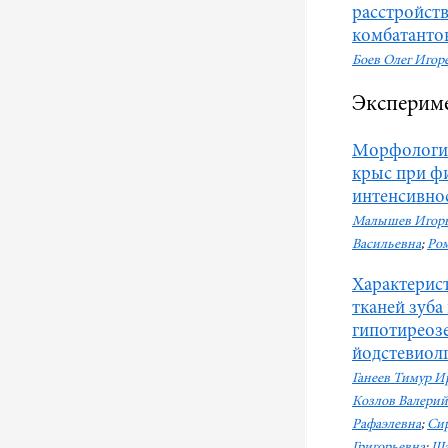
расстройст
комбатанто
Боев Олег Игор
Эксперим
Морфологич
крыс при ф
интенсивно
Малышев Игор
Васильевна
;
Ром
Характерис
тканей зуба
гипотиреозе
йодстевиол
Ганеев Тимур И
Козлов Валери
Рафаэлевна
;
Сир
Григорьевна
;
Ша