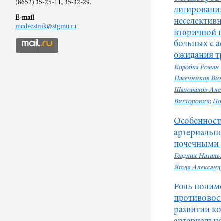
(8652) 35-25-11, 35-32-29.
лигировани
E-mail
неселектив
medvestnik@stgmu.ru
вторичной 
больных с а
ожидания т
Коробка Роман 
Пасечников Ви
Шаповалов Але
Викторович
;
По
Особенност
артериальн
почечными 
Гладких Наталь
Ягода Александ
Роль полим
противовос
развитии к