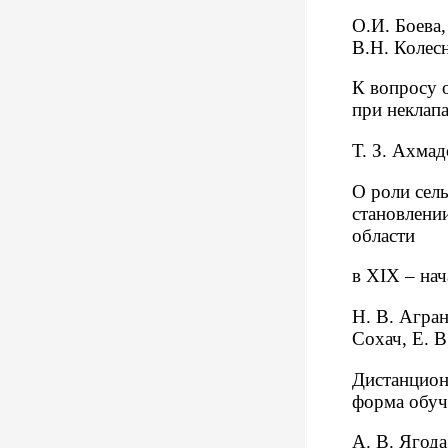
О.И. Боева,
В.Н. Колес
К вопросу 
при неклап
Т. З. Ахмад
О роли сель
становлени
области
в ХIХ – нач
Н. В. Агран
Сохач, Е. 
Дистанцион
форма обуч
А. В. Ягода