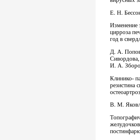
Е. Н. Бессо
Изменение 
цирроза печ
год в сверд
Д. А. Попов
Сивордова,
И. А. Збор
Клинико- п
резистина 
остеоартро
В. М. Яковл
Топографич
желудочков
постинфар