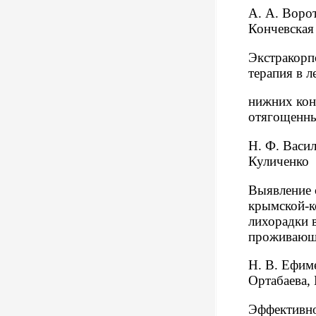
А. А. Ворот
Кончевская
Экстракорп
терапия в л
нижних кон
отягощенны
Н. Ф. Васил
Куличенко
Выявление 
крымской-к
лихорадки 
проживающ
Н. В. Ефиме
Ортабаева, 
Эффективно