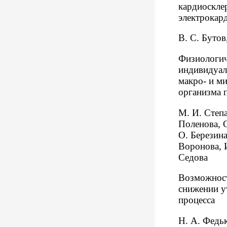
кардиоскле
электрокар
В. С. Бутов
Физиологич
индивидуал
макро- и м
организма 
М. И. Степа
Поленова, С
О. Березина
Воронова, И
Седова
Возможност
снижении у
процесса
Н. А. Федь