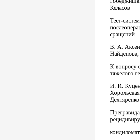
Гобеджишви
Келасов
Тест-систем
послеопер
сращений
В. А. Аксен
Найденова, 
К вопросу 
тяжелого ге
И. И. Куцен
Хорольская,
Дехтяренко
Прегравида
рецидивир
кондилома