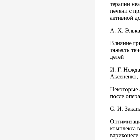
терапии не
печени с п
активной д
А. Х. Эльк
Влияние гр
тяжесть те
детей
И. Г. Нежда
Аксененко, 
Некоторые 
после опера
С. И. Закаи
Оптимизаци
комплекса в
варикоцеле