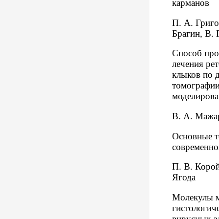
карманов
П. А. Григо
Брагин, В. 
Способ про
лечения ре
клыков по 
томографии
моделирова
В. А. Мажа
Основные т
современно
П. В. Корой
Ягода
Молекулы м
гистологич
вирусных з