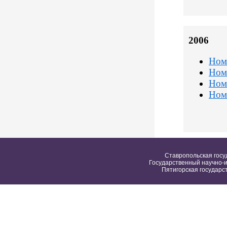
2006
Ном
Ном
Ном
Ном
Ставропольская госу
Государственный научно-и
Пятигорская государс