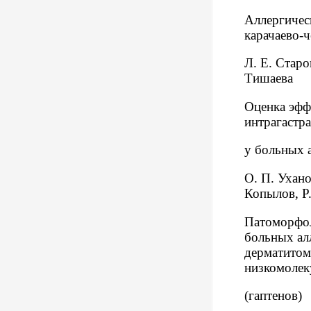
Аллергичес
карачаево-
Л. Е. Старо
Тишаева
Оценка эфф
интрагастра
у больных 
О. П. Ухано
Копылов, Р.
Патоморфол
больных ал
дерматитом
низкомолек
(гаптенов)