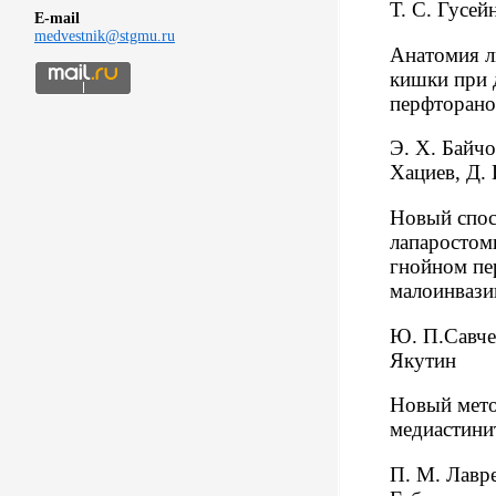
Т. С. Гусей
E-mail
medvestnik@stgmu.ru
Анатомия л
кишки при 
перфторан
Э. Х. Байчо
Хациев, Д. 
Новый спос
лапаростом
гнойном пе
малоинвази
Ю. П.Савчен
Якутин
Новый мето
медиастини
П. М. Лавр