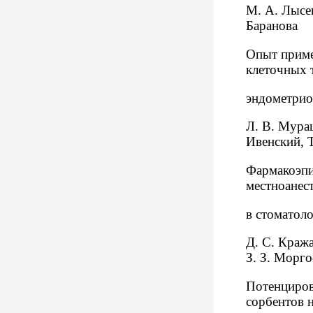
М. А. Лысен
Баранова
Опыт прим
клеточных 
эндометрио
Л. В. Мураш
Ивенский, 
Фармакоэпи
местноанес
в стоматол
Д. С. Кража
З. З. Морго
Потенциров
сорбентов 