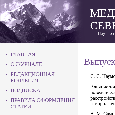
МЕД
СЕВ
Научно-п
ГЛАВНАЯ
Выпуск
О ЖУРНАЛЕ
РЕДАКЦИОННАЯ
С. С. Наум
КОЛЛЕГИЯ
Влияние то
ПОДПИСКА
поведенчес
расстройств
ПРАВИЛА ОФОРМЛЕНИЯ
геморрагич
СТАТЕЙ
А. М. Самп