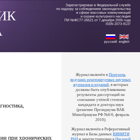
Зарегистрирован в Федеральной службе
по надзору за соблюдением законодательства
ИК
в сфере массовых коммуникаций
и охране культурного наследия
ПИ №ФС77-26521 от 7 декабря 2006 года
ISSN 2073-8137
А
русский
english
Журнал включён в
Перечень
ведущих рецензируемых научных
журналов и изданий
, в которых
должны быть опубликованы
результаты диссертаций на
соискание учёной степени
гностика,
кандидата и доктора наук
(решение Президиума ВАК
Минобрнауки РФ №6/6, февраль
2010).
Журнал включён в Реферативный
журнал и Базы данных
ВИНИТИ
мии при хронических
РАН
и зарегистрирован в
Научной