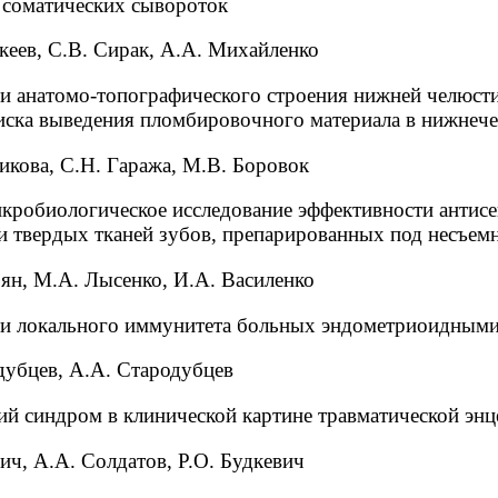
- соматических сывороток
кеев, С.В. Сирак, А.А. Михайленко
и анатомо-топографического строения нижней челюсти
иска выведения пломбировочного материала в нижнеч
икова, С.Н. Гаража, М.В. Боровок
кробиологическое исследование эффективности антисе
и твердых тканей зубов, препарированных под несъем
рян, М.А. Лысенко, И.А. Василенко
и локального иммунитета больных эндометриоидными
дубцев, А.А. Стародубцев
ий синдром в клинической картине травматической эн
ич, А.А. Солдатов, Р.О. Будкевич