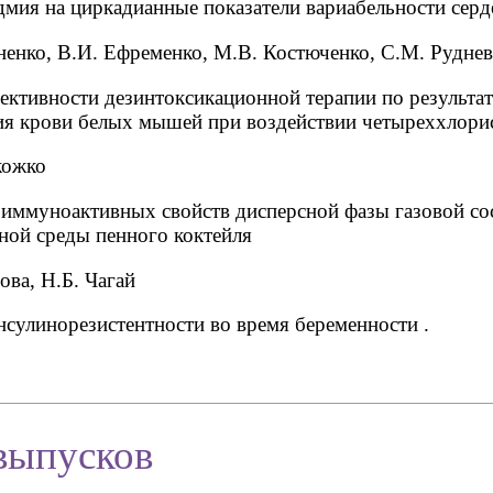
дмия на циркадианные показатели вариабельности сер
ненко, В.И. Ефременко, М.В. Костюченко, С.М. Руднев
ективности дезинтоксикационной терапии по результа
ия крови белых мышей при воздействии четыреххлорис
кожко
иммуноактивных свойств дисперсной фазы газовой с
ной среды пенного коктейля
ова, Н.Б. Чагай
сулинорезистентности во время беременности .
выпусков