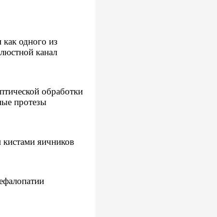
 как одного из
елюстной канал
птической обработки
ные протезы
 кистами яичников
цефалопатии