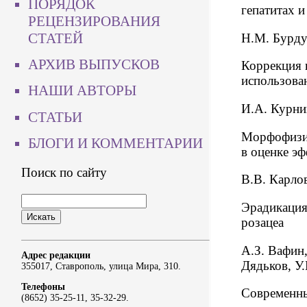
ПОРЯДОК
гепатитах и
РЕЦЕНЗИРОВАНИЯ
СТАТЕЙ
Н.М. Бурду
АРХИВ ВЫПУСКОВ
Коррекция 
использова
НАШИ АВТОРЫ
И.А. Курни
СТАТЬИ
Морфофизио
БЛОГИ И КОММЕНТАРИИ
в оценке э
Поиск по сайту
В.В. Карло
Эрадикация 
розацеа
А.З. Вафин
Адрес редакции
Дядьков, У
355017, Ставрополь, улица Мира, 310.
Телефоны
Современны
(8652) 35-25-11, 35-32-29.