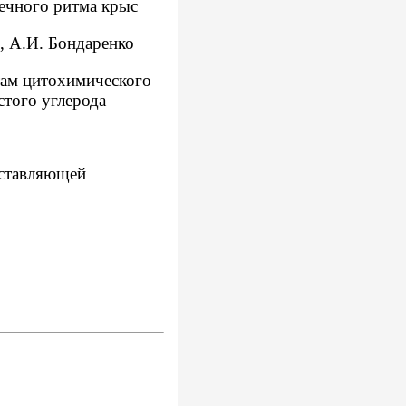
дечного ритма крыс
, А.И. Бондаренко
там цитохимического
того углерода
оставляющей