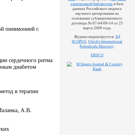
электронной библиотеке
в базе
данных Российского индекса
научного цитирования на
основании сублицензионного
договора № 07-04/09-14 от 25
марта 2009 года.
й пневмонией с
Журнал индексируется:
БД
SCOPUS
,
Ulrich's International
Periodicals Directory
.
EBSCO
ции сердечного ритма
арным диабетом
метод в терапии
аланка, А.В.
гких