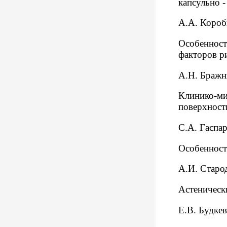
капсульно 
А.А. Короб
Особенност
факторов р
А.Н. Бражн
Клинико-ми
поверхност
С.А. Гаспа
Особенност
А.И. Старо
Астеническ
Е.В. Будкев