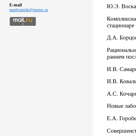
E-mail
Ю.Э. Воска
medvestnik@stgmu.ru
Комплексна
стационаре
Д.А. Борцо
Рациональн
раннем пос
И.В. Самар
И.В. Ковал
А.С. Кочаря
Новые лабо
Е.А. Гороб
Совершенст