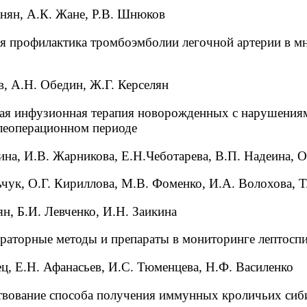
нян, А.К. Жане, Р.В. Шнюков
я профилактика тромбоэмболии легочной артерии в 
в, А.Н. Обедин, Ж.Г. Керселян
ая инфузионная терапия новорожденных с нарушения
леоперационном периоде
ина, И.В. Жарникова, Е.Н.Чеботарева, В.П. Надеина, О
ьчук, О.Г. Кириллова, М.В. Фоменко, И.А. Волохова, Т
н, Б.И. Левченко, И.Н. Заикина
раторные методы и препараты в мониторинге лептосп
ец, Е.Н. Афанасьев, И.С. Тюменцева, Н.Ф. Василенко
вование способа получения иммунных кроличьих сиб