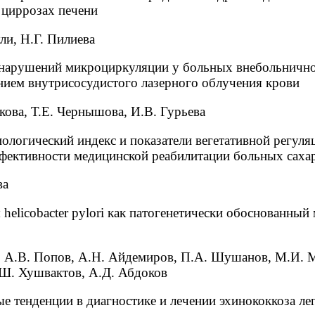
 циррозах печени
ли, Н.Г. Пилиева
нарушений микроциркуляции у больных внебольнично
нием внутрисосудистого лазерного облучения крови
кова, Т.Е. Чернышова, И.В. Гурьева
логический индекс и показатели вегетативной регуля
ффективности медицинской реабилитации больных сах
ва
helicobacter pylori как патогенетически обоснованный 
, А.В. Попов, А.Н. Айдемиров, П.А. Шушанов, М.И. М
.Ш. Хушвактов, А.Д. Абдоков
е тенденции в диагностике и лечении эхинококкоза ле