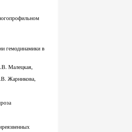
многопрофильном
ми гемодинамики в
.В. Малецкая,
.В. Жарникова,
ироза
иреязвенных