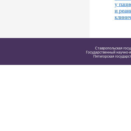
у паци
и реан
клинич
Ставропольская госу
Государственный научно-и
Пятигорская государс