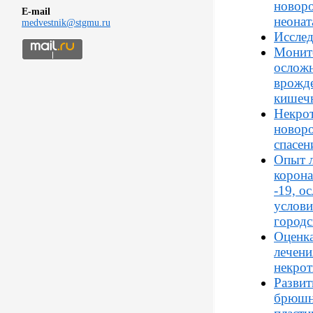
новор
E-mail
неонат
medvestnik@stgmu.ru
Иссле
Монито
ослож
врожде
кишечн
Некрот
новоро
спасен
Опыт л
корон
-19, о
услови
город
Оценка
лечени
некро
Развит
брюшн