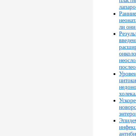
пласти
лапаро
Ранние
неонат
ли они
Резуль
введен
расши
онколо
неосл
послео
Уровен
цитоки
недоно
холек
Ускоре
новор
энтеро
Эпиде
инфек
антиби