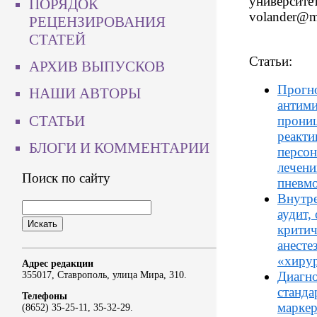
университета
ПОРЯДОК
volander@ma
РЕЦЕНЗИРОВАНИЯ
СТАТЕЙ
Статьи:
АРХИВ ВЫПУСКОВ
Прогно
НАШИ АВТОРЫ
антим
СТАТЬИ
прониц
реакти
БЛОГИ И КОММЕНТАРИИ
персон
лечени
Поиск по сайту
пневм
Внутре
аудит,
критич
анесте
«хирур
Адрес редакции
Диагно
355017, Ставрополь, улица Мира, 310.
станда
Телефоны
маркер
(8652) 35-25-11, 35-32-29.