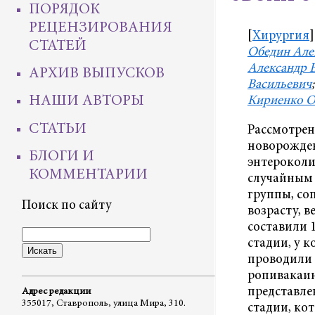
ПОРЯДОК
РЕЦЕНЗИРОВАНИЯ
[
Хирургия
]
СТАТЕЙ
Обедин Але
Александр 
АРХИВ ВЫПУСКОВ
Васильевич
НАШИ АВТОРЫ
Кириенко О
СТАТЬИ
Рассмотрен
новорожде
БЛОГИ И
энтерокол
КОММЕНТАРИИ
случайным 
группы, со
Поиск по сайту
возрасту, в
составили 
стадии, у 
проводили 
ропивакаин
представле
Адрес редакции
355017, Ставрополь, улица Мира, 310.
стадии, ко