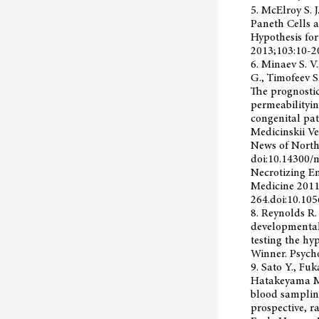
5. McElroy S. 
Paneth Cells a
Hypothesis fo
2013;103:10-2
6. Minaev S. V.
G., Timofeev S
The prognostic
permeabilityin
congenital pat
Medicinskii V
News of North
doi:10.14300/
Necrotizing En
Medicine 2011
264.doi:10.1
8. Reynolds R.
developmental 
testing the hy
Winner. Psych
9. Sato Y., Fu
Hatakeyama M
blood samplin
prospective, r