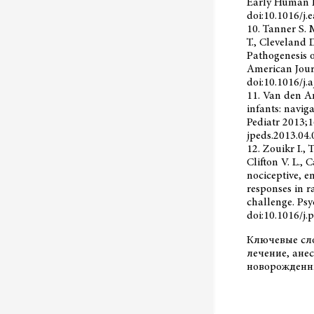
Early Human D
doi:10.1016/j
10. Tanner S. M.
T., Cleveland D
Pathogenesis o
American Jour
doi:10.1016/j.
11. Van den An
infants: navig
Pediatr 2013;1
jpeds.2013.04.
12. Zouikr I., 
Clifton V. L., 
nociceptive, 
responses in 
challenge. Ps
doi:10.1016/j.
Ключевые сло
лечение, ане
новорожденн