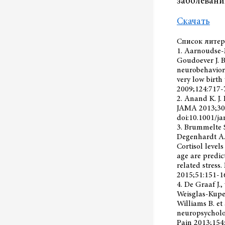
заболевани
Скачать
Список литер
1. Aarnoudse-
Goudoever J. B
neurobehavior
very low birth
2009;124:717-
2. Anand K. J.
JAMA 2013;30
doi:10.1001/j
3. Brummelte S
Degenhardt A.,
Cortisol level
age are predic
related stress
2015;51:151-16
4. De Graaf J.,
Weisglas-Kuper
Williams B. et
neuropsycholog
Pain 2013;154: