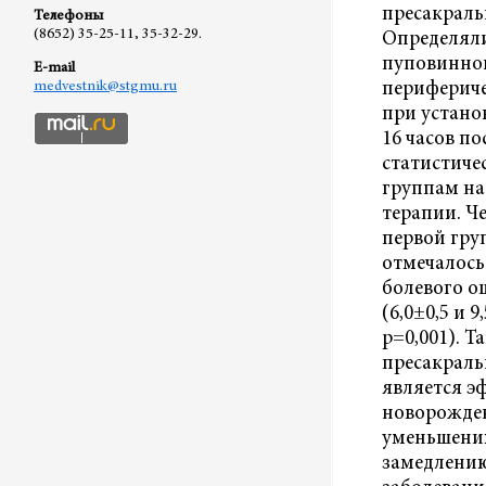
пресакраль
Телефоны
(8652) 35-25-11, 35-32-29.
Определяли
пуповинной
E-mail
перифериче
medvestnik@stgmu.ru
при установ
16 часов по
статистиче
группам на
терапии. Че
первой гру
отмечалось
болевого 
(6,0±0,5 и 
p=0,001). 
пресакраль
является э
новорожде
уменьшени
замедлению