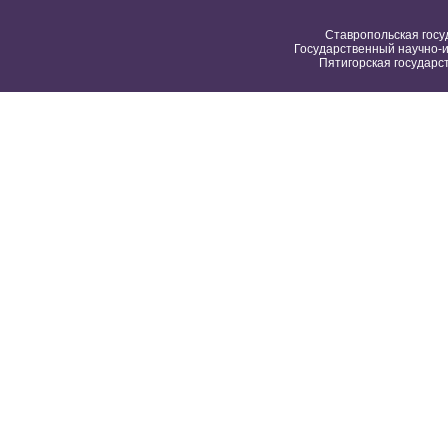
Ставропольская госу
Государственный научно-и
Пятигорская государс