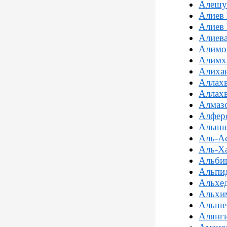
Алешу
Алиев
Алиев
Алиева
Алимо
Алимха
Алиха
Аллах
Аллахв
Алмазо
Алфер
Алыше
Аль-А
Аль-Х
Альби
Альпид
Альхе
Альхи
Альше
Алянг