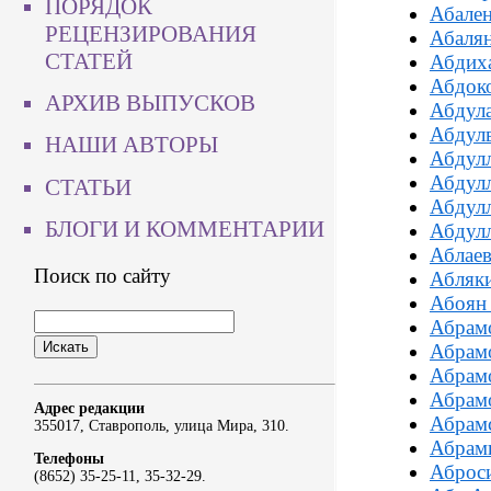
ПОРЯДОК
Абале
РЕЦЕНЗИРОВАНИЯ
Абаля
СТАТЕЙ
Абдих
Абдок
АРХИВ ВЫПУСКОВ
Абдул
Абдул
НАШИ АВТОРЫ
Абдул
Абдул
СТАТЬИ
Абдулл
БЛОГИ И КОММЕНТАРИИ
Абдул
Аблаев
Поиск по сайту
Абляк
Абоян
Абрам
Абрам
Абрамо
Абрам
Адрес редакции
Абрамс
355017, Ставрополь, улица Мира, 310.
Абрам
Телефоны
Аброси
(8652) 35-25-11, 35-32-29.