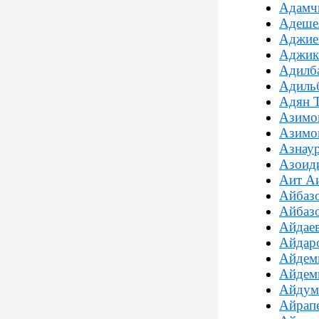
Адамч
Адеше
Аджие
Аджик
Адилб
Адильб
Адян Т
Азимо
Азимо
Азнаур
Азоид
Аит А
Айбаз
Айбаз
Айдае
Айдар
Айдем
Айдем
Айдум
Айрапе