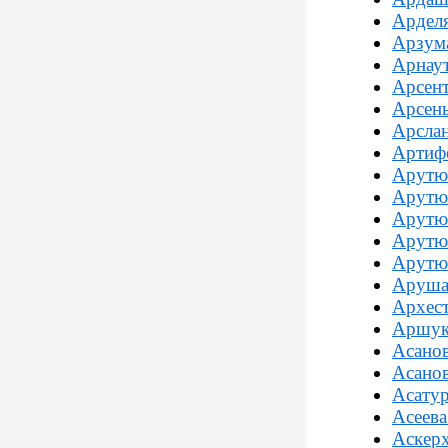
Ардел
Арзума
Арнаут
Арсент
Арсень
Арслан
Артифе
Арутю
Арутю
Арутю
Арутю
Арутю
Аруша
Архест
Аршук
Асанов
Асанов
Асатур
Асеева
Аскер