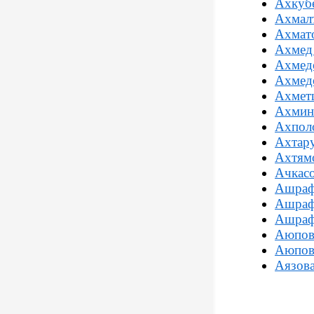
Ахкубе
Ахмал
Ахмат
Ахмед
Ахмед
Ахмед
Ахмет
Ахмин
Ахполо
Ахтар
Ахтям
Ачкасо
Ашраф
Ашраф
Ашраф
Аюпов
Аюпов
Аязова