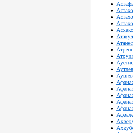
Астаф
Астахо
Астахо
Астахо
Асхак
Атакул
Атанес
Атрепь
Атруш
Аустис
Аутлев
Аушев
Афанас
Афанас
Афанас
Афанас
Афанас
Афзале
Ахверд
Ахкубе