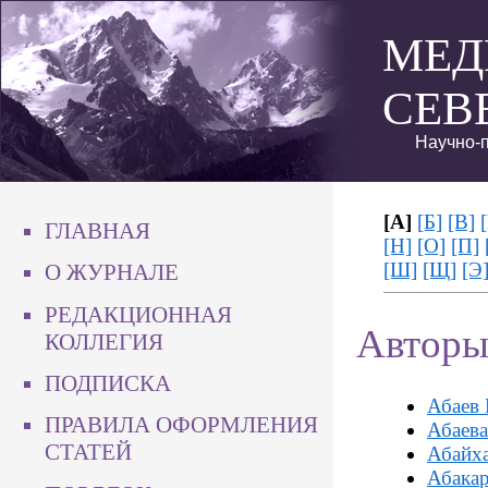
МЕД
СЕВ
Научно-п
[А]
[Б]
[В]
ГЛАВНАЯ
[Н]
[О]
[П]
[Ш]
[Щ]
[Э
О ЖУРНАЛЕ
РЕДАКЦИОННАЯ
Авторы
КОЛЛЕГИЯ
ПОДПИСКА
Абаев
ПРАВИЛА ОФОРМЛЕНИЯ
Абаева
СТАТЕЙ
Абайх
Абакар