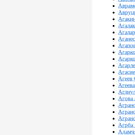
Авраме
Авруц
Агаки
Агалак
Агалар
Аганес
Агапов
Агарк
Агарко
Агарле
Агасие
Агеев 
Агеева
Аглиул
Агова 
Агран
Агран
Агран
Агрба
Адамч