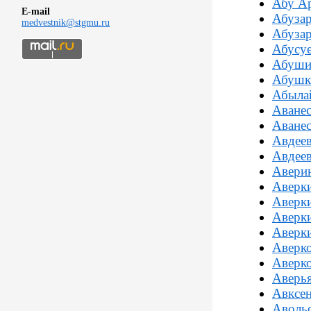
Абу А
E-mail
Абуза
medvestnik@stgmu.ru
Абузар
Абусуе
Абуши
Абушк
Абыла
Аванес
Аване
Авдеев
Авдеев
Авери
Аверки
Аверк
Аверк
Аверки
Аверко
Аверко
Аверья
Авксе
Аволь