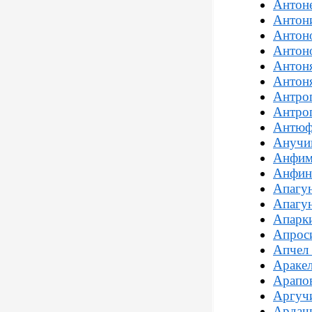
Антон
Антон
Антон
Антоно
Антон
Антон
Антро
Антроп
Антюф
Анучи
Анфим
Анфин
Апагу
Апагу
Апарки
Апрос
Апчел
Араке
Арапо
Аргуч
Ардаш