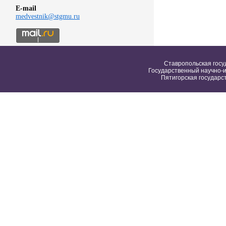
E-mail
medvestnik@stgmu.ru
Ставропольская госу
Государственный научно-и
Пятигорская государс