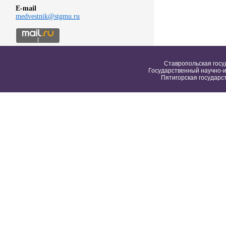
E-mail
medvestnik@stgmu.ru
Ставропольская госу
Государственный научно-и
Пятигорская государс