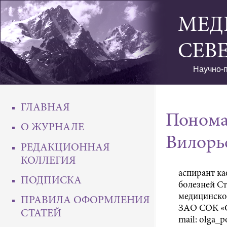
МЕД
СЕВ
Научно-п
ГЛАВНАЯ
Понома
О ЖУРНАЛЕ
Вилорь
РЕДАКЦИОННАЯ
КОЛЛЕГИЯ
аспирант к
ПОДПИСКА
болезней С
медицинског
ПРАВИЛА ОФОРМЛЕНИЯ
ЗАО СОК «Сп
СТАТЕЙ
mail: olga_