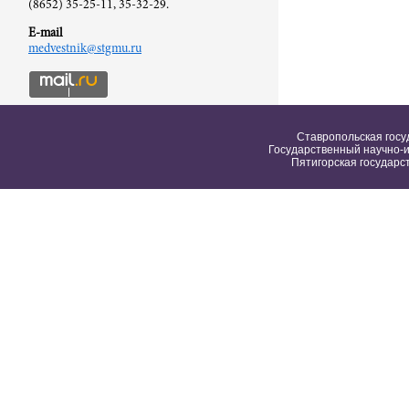
(8652) 35-25-11, 35-32-29.
E-mail
medvestnik@stgmu.ru
Ставропольская госу
Государственный научно-и
Пятигорская государс