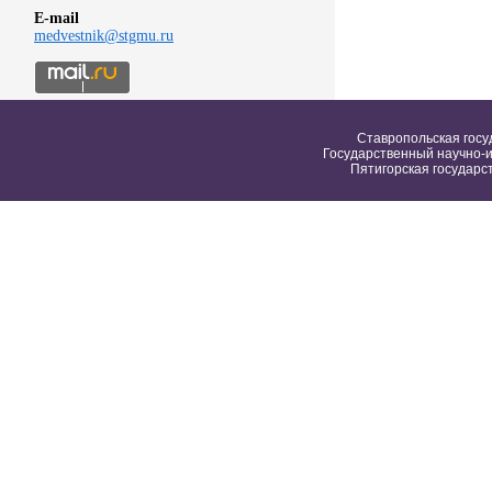
E-mail
medvestnik@stgmu.ru
Ставропольская госу
Государственный научно-и
Пятигорская государс