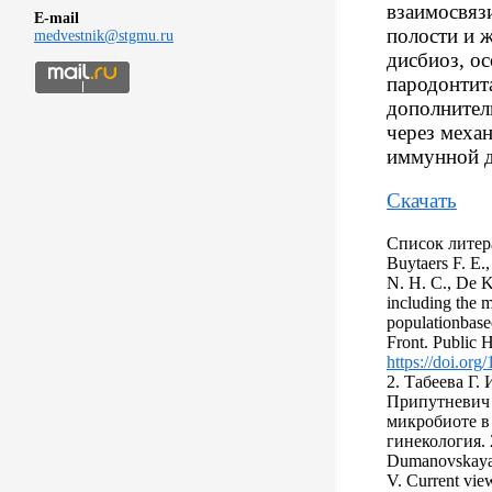
взаимосвяз
E-mail
полости и 
medvestnik@stgmu.ru
дисбиоз, о
пародонтита
дополнител
через меха
иммунной д
Скачать
Список литер
Buytaers F. E.
N. H. C., De K
including the 
populationbased
Front. Public 
https://doi.or
2. Табеева Г. 
Припутневич 
микробиоте в
гинекология. 2
Dumanovskaya 
V. Current vie