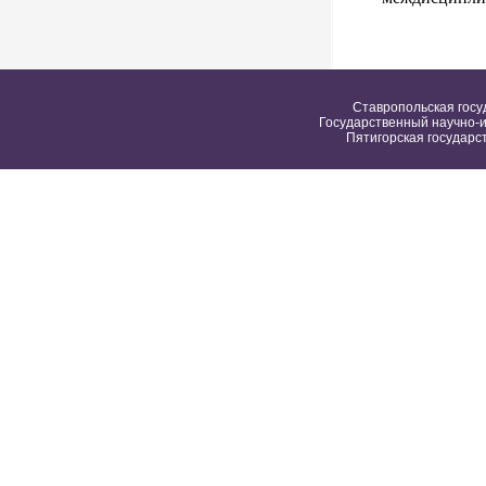
Ставропольская госу
Государственный научно-и
Пятигорская государс