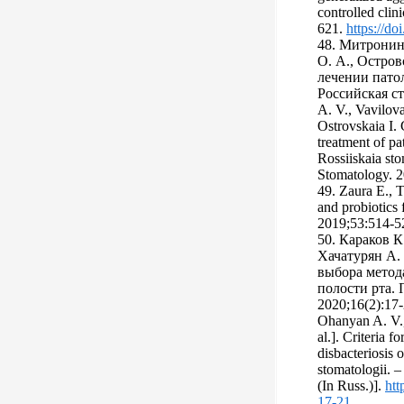
controlled clin
621.
https://do
48. Митронин
О. А., Остров
лечении пато
Российская ст
A. V., Vavilov
Ostrovskaia I. 
treatment of pat
Rossiiskaia sto
Stomatology. 2
49. Zaura E., T
and probiotics 
2019;53:514-5
50. Караков К.
Хачатурян А. 
выбора метод
полости рта.
2020;16(2):17-
Ohanyan A. V.,
al.]. Criteria 
disbacteriosis 
stomatologii. –
(In Russ.)].
htt
17-21