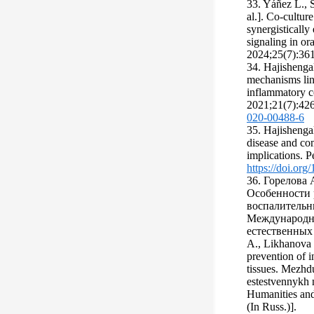
33. Yáñez L., S
al.]. Co-cultur
synergistically
signaling in ora
2024;25(7):36
34. Hajishenga
mechanisms lin
inflammatory c
2021;21(7):42
020-00488-6
35. Hajishengal
disease and co
implications. P
https://doi.org
36. Горелова 
Особенности 
воспалительн
Международн
естественных 
А., Likhanova S
prevention of i
tissues. Mezhd
estestvennykh n
Humanities and
(In Russ.)].