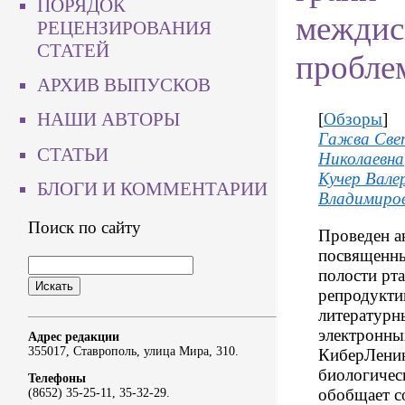
ПОРЯДОК
междис
РЕЦЕНЗИРОВАНИЯ
СТАТЕЙ
пробле
АРХИВ ВЫПУСКОВ
НАШИ АВТОРЫ
[
Обзоры
]
Гажва Све
СТАТЬИ
Николаевна
Кучер Вале
БЛОГИ И КОММЕНТАРИИ
Владимиро
Поиск по сайту
Проведен ан
посвященн
полости рт
репродукти
литературн
электронны
Адрес редакции
355017, Ставрополь, улица Мира, 310.
КиберЛенин
биологичес
Телефоны
обобщает с
(8652) 35-25-11, 35-32-29.