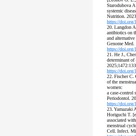
Starodubova A.
systemic diseas
Nutrition. 2023
https://doi.or
20. Langdon A.
antibiotics on
and alternative
Genome Med. 2
https://doi.or
21. He J., Che
determinant of 
2025;1472:133
https://doi.or
22. Fischer C. 
of the menstrua
women:
a case-control 
Periodontol. 2
https://doi.or
23. Yamazaki A
Horiguchi T. [
associated with
menstrual cycle
Cell. Infect. M