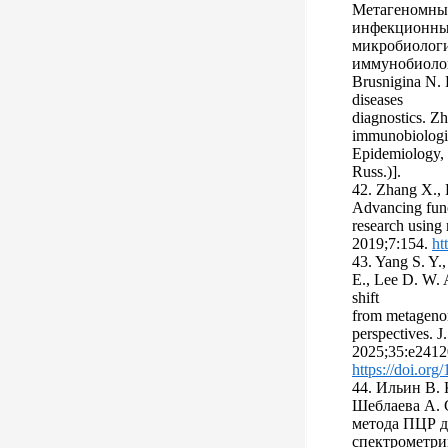
Метагеномные
инфекционны
микробиологи
иммунобиологи
Brusnigina N. 
diseases
diagnostics. Zh
immunobiologii
Epidemiology, 
Russ.)].
42. Zhang X., L
Advancing func
research using
2019;7:154.
ht
43. Yang S. Y.,
E., Lee D. W. 
shift
from metagenom
perspectives. J
2025;35:e2412
https://doi.or
44. Ильин В. 
Шеблаева А. С
метода ПЦР д
спектрометри