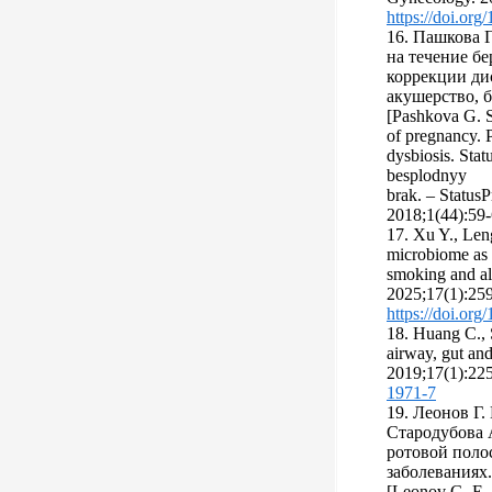
https://doi.or
16. Пашкова 
на течение б
коррекции дис
акушерство, б
[Pashkova G. S
of pregnancy. Po
dysbiosis. Sta
besplodnyy
brak. – StatusP
2018;1(44):59-6
17. Xu Y., Leng 
microbiome as 
smoking and all
2025;17(1):25
https://doi.or
18. Huang C., 
airway, gut and
2019;17(1):22
1971-7
19. Леонов Г. 
Стародубова 
ротовой поло
заболеваниях.
[Leonov G. E.,