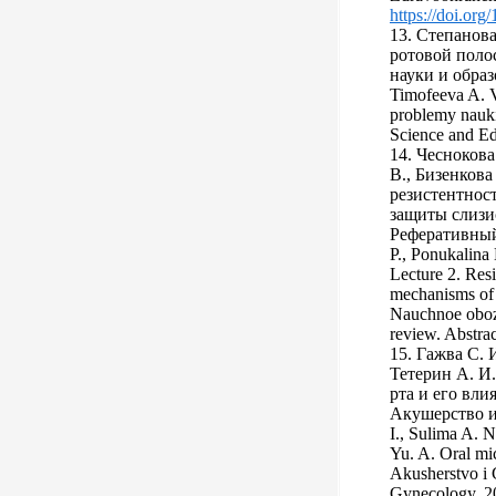
https://doi.or
13. Степанов
ротовой пол
науки и образо
Timofeeva A. 
problemy nauki
Science and Ed
14. Чеснокова
В., Бизенкова
резистентнос
защиты слизи
Реферативный 
P., Ponukalina
Lecture 2. Res
mechanisms of 
Nauchnoe obozr
review. Abstrac
15. Гажва С. 
Тетерин А. И
рта и его вли
Акушерство и 
I., Sulima A. N
Yu. A. Oral mi
Akusherstvo i 
Gynecology. 20