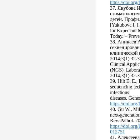
https://doi.or
37. Якубова И
стоматологич
детей. Профил
[Yakubova I. I
for Expectant 
Today. – Preve
38. Аникаев 
секвенирован
клинической 
2014;3(1):32‑
Clinical Appli
(NGS). Laborat
2014;3(1):32‑36
39. Hilt E. E.,
sequencing tec
infectious
diseases. Gene
https://doi.or
40. Gu W., Mil
next-generatio
Rev. Pathol. 2
https://doi.or
012751
41. Алексеева