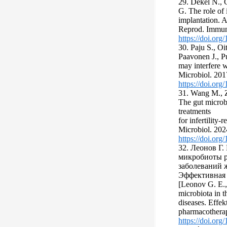
29. Dekel N., 
G. The role of 
implantation. A
Reprod. Immun
https://doi.org
30. Paju S., Oi
Paavonen J., P
may interfere 
Microbiol. 201
https://doi.or
31. Wang M., 
The gut microb
treatments
for infertility-
Microbiol. 20
https://doi.or
32. Леонов Г.
микробиоты р
заболеваний 
Эффективная ф
[Leonov G. E.,
microbiota in t
diseases. Effek
pharmacotherap
https://doi.or