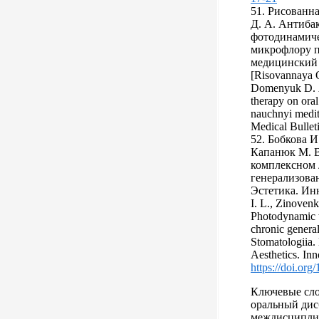
51. Рисованн
Д. А. Антиба
фотодинамиче
микрофлору п
медицинский в
[Risovannaya O
Domenyuk D. А.
therapy on oral
nauchnyi medits
Medical Bullet
52. Бобкова И.
Капанюк М. В
комплексном 
генерализова
Эстетика. Инн
I. L., Zinoven
Photodynamic t
chronic general
Stomatologiia. 
Aesthetics. Inn
https://doi.or
Ключевые сло
оральный дисб
междисципли