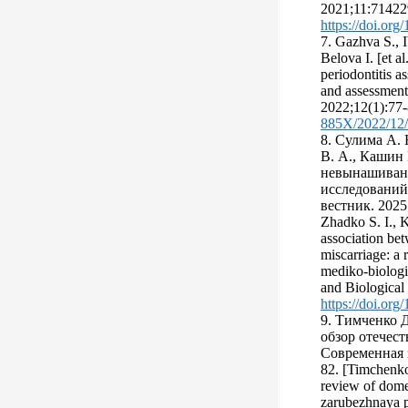
2021;11:71422
https://doi.or
7. Gazhva S., 
Belova I. [et a
periodontitis a
and assessment 
2022;12(1):77
885X/2022/12/
8. Сулима А. 
В. А., Кашин
невынашивани
исследований
вестник. 2025;
Zhadko S. I., 
association be
miscarriage: a 
mediko-biologi
and Biological 
https://doi.or
9. Тимченко Д
обзор отечес
Современная з
82. [Timchenko 
review of dome
zarubezhnaya p