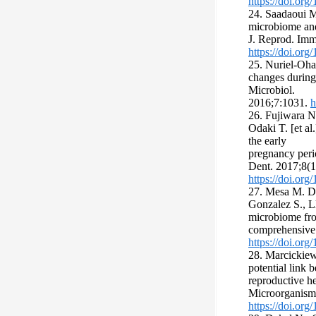
https://doi.or
24. Saadaoui M
microbiome and
J. Reprod. Im
https://doi.org
25. Nuriel-Oh
changes during 
Microbiol.
2016;7:1031.
h
26. Fujiwara N
Odaki T. [et al.
the early
pregnancy peri
Dent. 2017;8(1
https://doi.org
27. Mesa M. D.,
Gonzalez S., Ll
microbiome fro
comprehensive 
https://doi.or
28. Marcickiew
potential link 
reproductive he
Microorganisms
https://doi.or