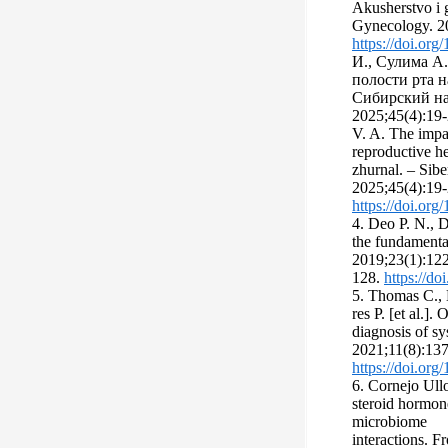
Akusherstvo i 
Gynecology. 20
https://doi.org
И., Сулима А
полости рта 
Сибирский н
2025;45(4):19-
V. A. The impa
reproductive he
zhurnal. – Sibe
2025;45(4):19-2
https://doi.o
4. Deo P. N., 
the fundamental
2019;23(1):12
128.
https://do
5. Thomas C., M
res P. [et al.].
diagnosis of sy
2021;11(8):137
https://doi.or
6. Cornejo Ull
steroid hormone
microbiome
interactions. Fr