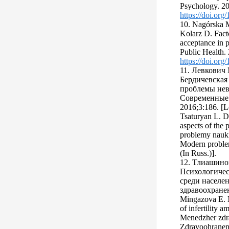
Psychology. 20
https://doi.or
10. Nagórska 
Kolarz D. Facto
acceptance in p
Public Health.
https://doi.or
11. Левкович 
Бердичевская
проблемы не
Современные 
2016;3:186. [L
Tsaturyan L. D
aspects of the
problemy nauki
Modern problem
(In Russ.)].
12. Тлиашинов
Психологичес
среди населе
здравоохранени
Mingazova E. N
of infertility 
Menedzher zdr
Zdravoohraneni