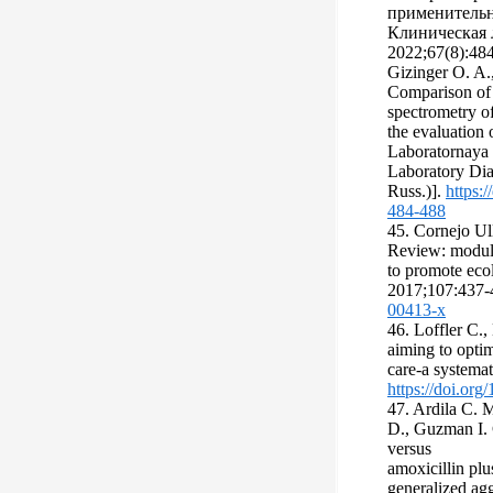
применительн
Клиническая 
2022;67(8):484-
Gizinger O. A.,
Comparison of
spectrometry o
the evaluation 
Laboratornaya 
Laboratory Dia
Russ.)].
https:
484-488
45. Cornejo Ul
Review: modula
to promote eco
2017;107:437-
00413-x
46. Loffler C.,
aiming to optimi
care-a systema
https://doi.or
47. Ardila C. M
D., Guzman I. 
versus
amoxicillin plu
generalized agg