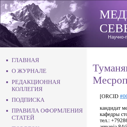
МЕД
СЕВ
Научно-п
ГЛАВНАЯ
Туманя
О ЖУРНАЛЕ
Месроп
РЕДАКЦИОННАЯ
КОЛЛЕГИЯ
[ORCID
#0
ПОДПИСКА
кандидат м
ПРАВИЛА ОФОРМЛЕНИЯ
кафедры сто
СТАТЕЙ
тел.: +7928
armania.84@m