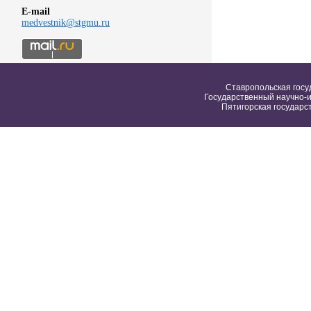
E-mail
medvestnik@stgmu.ru
Ставропольская госу
Государственный научно-и
Пятигорская государс