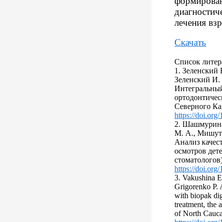
формирован
диагностич
лечения вз
Скачать
Список литер
1. Зеленский 
Зеленский И. В
Интегральный
ортодонтичес
Северного Кав
https://doi.or
2. Шашмурина
М. А., Мишути
Анализ качес
осмотров дет
стоматологов)
https://doi.or
3. Vakushina E.
Grigorenko P. 
with biopak dig
treatment, the 
of North Cauca