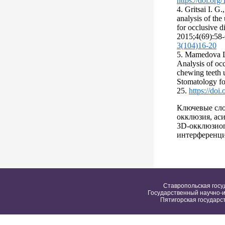
https://doi.or
4. Gritsai I. G
analysis of the
for occlusive di
2015;4(69):58
3(104)16-20
5. Mamedova L.
Analysis of occ
chewing teeth 
Stomatology fo
25.
https://doi
Ключевые сло
окклюзия, ас
3D-окклюзиог
интерференци
Ставропольская госу
Государственный научно-и
Пятигорская государс