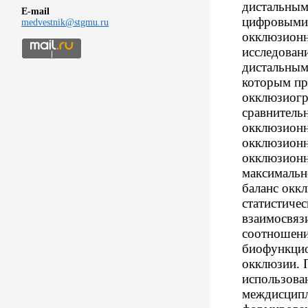
дистальным
E-mail
цифровыми
medvestnik@stgmu.ru
окклюзионн
исследовани
дистальным
которым пр
окклюзиогр
сравнитель
окклюзионн
окклюзионн
окклюзионн
максимальн
баланс окк
статистичес
взаимосвяз
соотношени
биофункцио
окклюзии. 
использова
междисципл