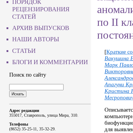
ПОРЯДОК
аномал
РЕЦЕНЗИРОВАНИЯ
СТАТЕЙ
по II к
АРХИВ ВЫПУСКОВ
постоя
НАШИ АВТОРЫ
СТАТЬИ
[
Краткие с
Вакушина Е
БЛОГИ И КОММЕНТАРИИ
Марк Павл
Викторовн
Поиск по сайту
Александро
Апагуни К
Кристина 
Месропови
Описываетс
Адрес редакции
компьютерн
355017, Ставрополь, улица Мира, 310.
биофункцио
Телефоны
для выявле
(8652) 35-25-11, 35-32-29.