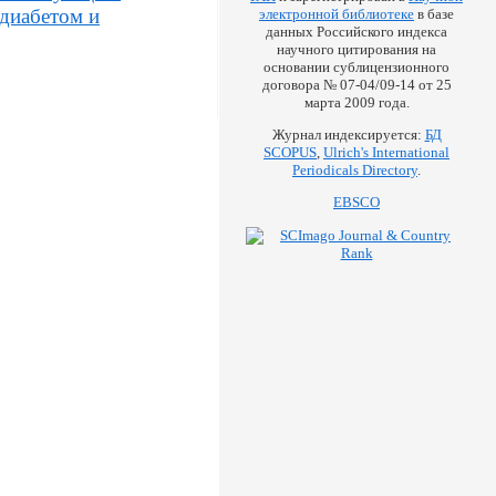
диабетом и
электронной библиотеке
в базе
данных Российского индекса
научного цитирования на
основании сублицензионного
договора № 07-04/09-14 от 25
марта 2009 года.
Журнал индексируется:
БД
SCOPUS
,
Ulrich's International
Periodicals Directory
.
EBSCO