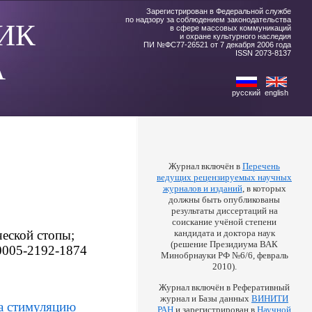
Зарегистрирован в Федеральной службе
по надзору за соблюдением законодательства
ИК
в сфере массовых коммуникаций
и охране культурного наследия
ПИ №ФС77-26521 от 7 декабря 2006 года
ISSN 2073-8137
А
русский
english
Журнал включён в
Перечень
ведущих рецензируемых научных
журналов и изданий
, в которых
должны быть опубликованы
результаты диссертаций на
соискание учёной степени
еской стопы;
кандидата и доктора наук
(решение Президиума ВАК
9-0005-2192-1874
Минобрнауки РФ №6/6, февраль
2010).
Журнал включён в Реферативный
журнал и Базы данных
ВИНИТИ
а стимуляцию
РАН
и зарегистрирован в
Научной