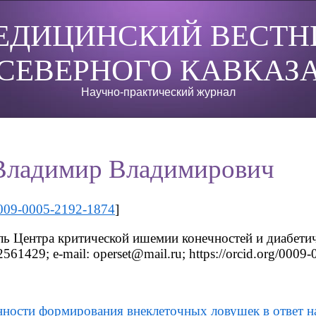
ЕДИЦИНСКИЙ ВЕСТН
СЕВЕРНОГО КАВКАЗ
Научно-практический журнал
Владимир Владимирович
009-0005-2192-1874
]
ль Центра критической ишемии конечностей и диабетич
2561429; e-mail: operset@mail.ru; https://orcid.org/000
ности формирования внеклеточных ловушек в ответ н