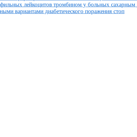
фильных лейкоцитов тромбином у больных сахарным 
ными вариантами диабетического поражения стоп