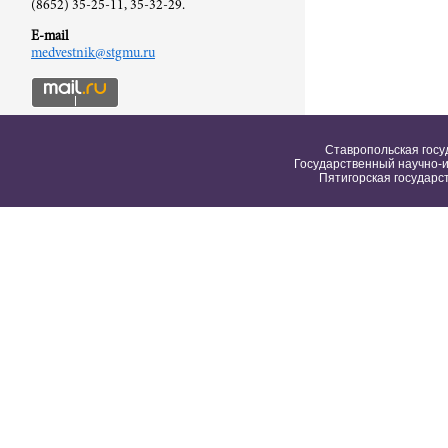
(8652) 35-25-11, 35-32-29.
E-mail
medvestnik@stgmu.ru
Ставропольская госу
Государственный научно-и
Пятигорская государс