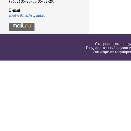
(8652) 35-25-11, 35-32-29.
E-mail
medvestnik@stgmu.ru
Ставропольская госу
Государственный научно-и
Пятигорская государс