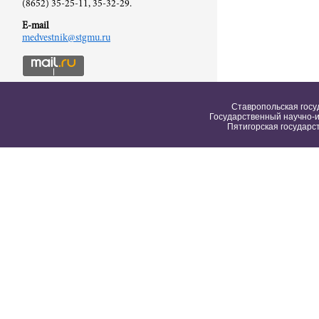
(8652) 35-25-11, 35-32-29.
E-mail
medvestnik@stgmu.ru
Ставропольская госу
Государственный научно-и
Пятигорская государс