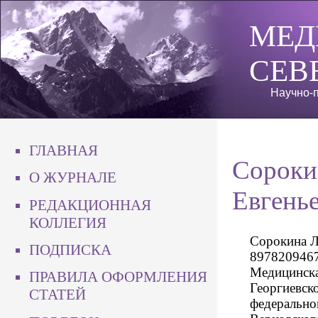
МЕД
СЕВ
Научно-п
ГЛАВНАЯ
Сороки
О ЖУРНАЛЕ
Евгень
РЕДАКЦИОННАЯ
КОЛЛЕГИЯ
Сорокина Ле
ПОДПИСКА
89782094673
Медицинска
ПРАВИЛА ОФОРМЛЕНИЯ
Георгиевск
СТАТЕЙ
федеральног