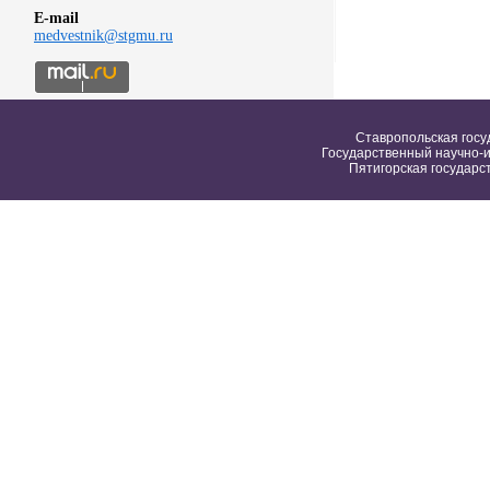
E-mail
medvestnik@stgmu.ru
Ставропольская госу
Государственный научно-и
Пятигорская государс