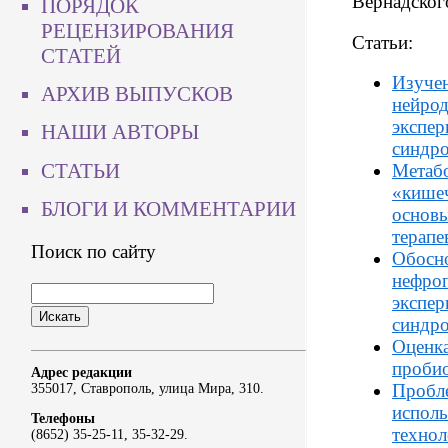
Вернадског
ПОРЯДОК
РЕЦЕНЗИРОВАНИЯ
Статьи:
СТАТЕЙ
Изуче
АРХИВ ВЫПУСКОВ
нейрод
экспер
НАШИ АВТОРЫ
синдр
СТАТЬИ
Метабо
«кишеч
БЛОГИ И КОММЕНТАРИИ
основы
терапе
Поиск по сайту
Обосн
нефро
экспер
синдр
Оценка
пробио
Адрес редакции
Пробл
355017, Ставрополь, улица Мира, 310.
исполь
Телефоны
технол
(8652) 35-25-11, 35-32-29.