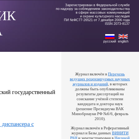
Зарегистрирован в Федеральной службе
по надзору за соблюдением законодательства
ИК
в сфере массовых коммуникаций
и охране культурного наследия
ПИ №ФС77-26521 от 7 декабря 2006 года
ISSN 2073-8137
А
русский
english
Журнал включён в
Перечень
ведущих рецензируемых научных
журналов и изданий
, в которых
должны быть опубликованы
мский государственный
результаты диссертаций на
соискание учёной степени
кандидата и доктора наук
(решение Президиума ВАК
Минобрнауки РФ №6/6, февраль
2010).
 диспансера с
Журнал включён в Реферативный
журнал и Базы данных
ВИНИТИ
РАН
и зарегистрирован в
Научной