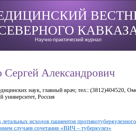
ЕДИЦИНСКИЙ ВЕСТН
СЕВЕРНОГО КАВКАЗ
Научно-практический журнал
о Сергей Александрович
дицинских наук, главный врач; тел.: (3812)404520, О
й университет, Россия
 летальных исходов пациентов противотуберкулезного
нием случаев сочетания «ВИЧ – туберкулез»