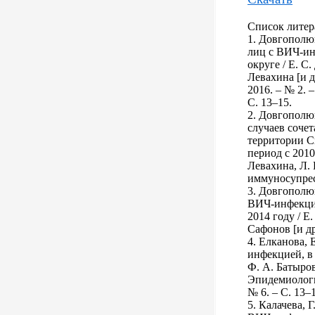
Список литер
1. Довгополюк
лиц с ВИЧ-ин
округе / Е. С
Левахина [и д
2016. – № 2. –
С. 13–15.
2. Довгополю
случаев соче
территории С
период с 2010
Левахина, Л. 
иммуносупресс
3. Довгополю
ВИЧ-инфекции
2014 году / Е
Сафонов [и др
4. Елканова, 
инфекцией, в 
Ф. А. Батыров,
Эпидемиологи
№ 6. – С. 13–
5. Калачева, 