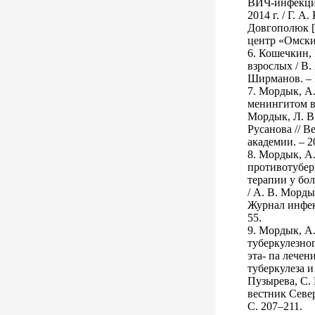
ВИЧ-инфекции
2014 г. / Г. А
Довгополюк [
центр «Омский
6. Кошечкин,
взрослых / В.
Ширманов. – М
7. Мордык, А
менингитом в 
Мордык, Л. В.
Русанова // 
академии. – 20
8. Мордык, А
противотубер
терапии у бо
/ А. В. Морды
Журнал инфект
55.
9. Мордык, А
туберкулезно
эта- па лечен
туберкулеза 
Пузырева, С. 
вестник Север
С. 207–211.