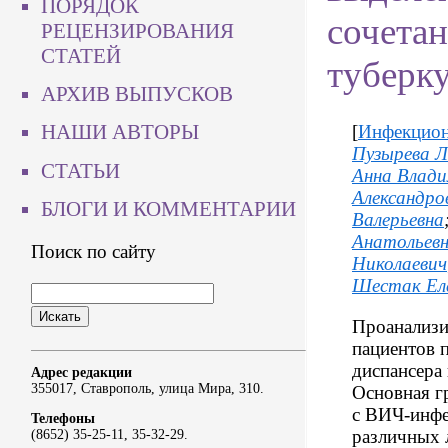
ПОРЯДОК
сочета
РЕЦЕНЗИРОВАНИЯ
СТАТЕЙ
туберк
АРХИВ ВЫПУСКОВ
НАШИ АВТОРЫ
[
Инфекцион
Пузырева Л
СТАТЬИ
Анна Влад
Александро
БЛОГИ И КОММЕНТАРИИ
Валерьевна
Анатольев
Поиск по сайту
Николаевич
Шестак Ел
Проанализи
пациентов 
диспансера 
Адрес редакции
355017, Ставрополь, улица Мира, 310.
Основная г
с ВИЧ-инфе
Телефоны
различных 
(8652) 35-25-11, 35-32-29.