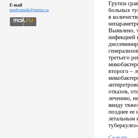
Группа сра
E-mail
больных ту
medvestnik@stgmu.ru
в количеств
непараметр
Выявлено, 
инфекцией 
диссеминир
генерализо
третьего р
микобактери
второго – л
микобактер
антиретров
отказов, от
лечению, н
ввиду тяжел
позднее ее 
летальным 
туберкулез»
Скачать