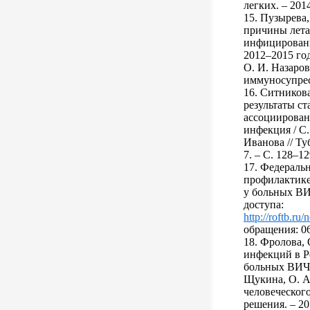
легких. – 2014
15. Пузырева
причины лета
инфицированн
2012–2015 год
О. И. Назаров
иммуносупресс
16. Ситников
результаты с
ассоциирован
инфекция / С.
Иванова // Ту
7. – С. 128–12
17. Федераль
профилактике
у больных ВИ
доступа:
http://roftb.ru
обращения: 06
18. Фролова,
инфекций в Р
больных ВИЧ-
Щукина, О. А.
человеческог
решения. – 201