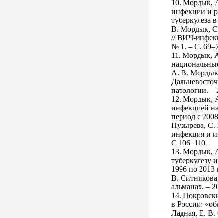
10. Мордык, 
инфекции и р
туберкулеза в
В. Мордык, С.
// ВИЧ-инфекц
№ 1. – С. 69–
11. Мордык, 
национальные
А. В. Мордык,
Дальневосто
патологии. – 
12. Мордык, А
инфекцией на
период с 2008
Пузырева, С. 
инфекция и им
С.106–110.
13. Мордык, 
туберкулезу 
1996 по 2013 
В. Ситникова,
альманах. – 20
14. Покровск
в России: «об
Ладная, Е. В.