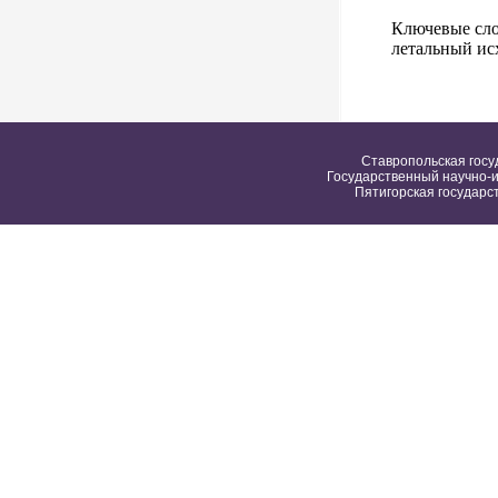
Ключевые сло
летальный ис
Ставропольская госу
Государственный научно-и
Пятигорская государс