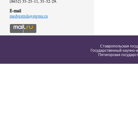
(8652) 35-25-11, 35-32-29.
E-mail
medvestnik@stgmu.ru
Ставропольская госу
Государственный научно-и
Пятигорская государс