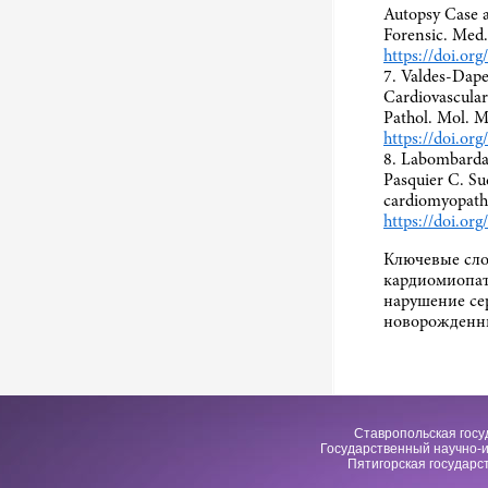
Autopsy Case a
Forensic. Med.
https://doi.o
7. Valdes-Dape
Cardiovascular
Pathol. Mol. 
https://doi.o
8. Labombarda 
Pasquier C. Su
cardiomyopathy
https://doi.or
Ключевые сло
кардиомиопат
нарушение се
новорожденн
Ставропольская госу
Государственный научно-и
Пятигорская государс