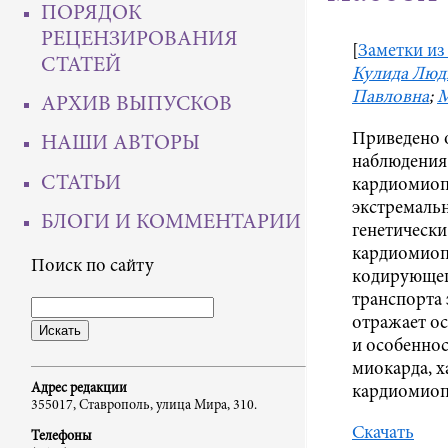
ПОРЯДОК
РЕЦЕНЗИРОВАНИЯ
[
Заметки из
СТАТЕЙ
Кулида Люд
Павловна
;
М
АРХИВ ВЫПУСКОВ
Приведено 
НАШИ АВТОРЫ
наблюдения
СТАТЬИ
кардиомиоп
экстремальн
БЛОГИ И КОММЕНТАРИИ
генетическ
кардиомиопа
Поиск по сайту
кодирующег
транспорта
отражает о
и особенно
миокарда, 
Адрес редакции
кардиомиоп
355017, Ставрополь, улица Мира, 310.
Скачать
Телефоны