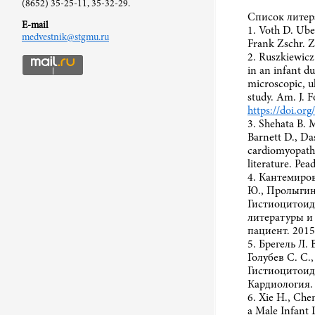
(8652) 35-25-11, 35-32-29.
Список литер
E-mail
1. Voth D. Ube
medvestnik@stgmu.ru
Frank Zschr. Z
2. Ruszkiewicz
in an infant du
microscopic, u
study. Am. J. 
https://doi.o
3. Shehata B. M
Barnett D., Da
cardiomyopathy
literature. Pea
4. Кантемиров
Ю., Пролыгина
Гистиоцитоид
литературы и
пациент. 2015
5. Брегель Л.
Голубев С. С.,
Гистиоцитоид
Кардиология. 
6. Xie H., Che
a Male Infant 