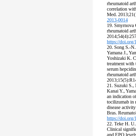
rheumatoid arth
correlation wit
Med. 2013;21(
2013-0014
19. Smyrnova G
rheumatoid arth
2014;54(4):25
https://doi.org
20. Song S.-N.
Yamana J., Yam
Yoshizaki K. Co
treatment with
serum hepcidin,
rheumatoid arthr
2013;15(5):R1
21. Suzuki S.,
Kanai Y., Yama
an indication o
tocilizumab in 
disease activit
Bras. Reumatol
https://doi.org
22. Teke H. U.
Clinical signi
and EPO levels