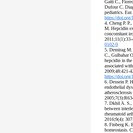
Gatti C., Fiore
Dufour C. Diagn
pediatrics. Eur
https://doi.org
4. Cheng P. P.,
M. Hepcidin ex
concomitant ir
2011;11(1):33
0102-9
5. Demirag M.
C., Gulbahar O
hepcidin in th
associated with
2009;48:421-4
https://doi.org
6. Dessein P. H
endothelial dys
atherosclerosis 
2005;7(3):R63
7. Dkhil A. S.,
between interl
rheumatoid arthr
2016;9(4): 307
8. Finberg K. E
homeostasis. C