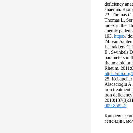
deficiency anae
anaemia. Biome
23. Thomas C.,
Thomas L. Seru
index in the Th
anemic patients
193.
https://
doi
24. van Santen
Laarakkers C. 
E., Swinkels D
parameters in t
rheumatoid arth
Rheum. 2011;6
https://doi.org
25. Kebapcilar 
Alacacioglu A.
iron treatment 
iron deficiency
2010;137(3):3
009-8585-5
Ключевые сло
гепсидин, мо