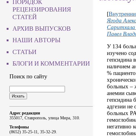
ПОРЯДОК
РЕЦЕНЗИРОВАНИЯ
[
Внутренни
СТАТЕЙ
Ягода Алек
Саритхала
АРХИВ ВЫПУСКОВ
Павел Влад
НАШИ АВТОРЫ
У 134 боль
СТАТЬИ
изучено со
гепсидина в
БЛОГИ И КОММЕНТАРИИ
наличием а
% пациентов
Поиск по сайту
хроническо
больных – 
анемии сыв
гепсидина 
адгезии не 
больных РА
Адрес редакции
355017, Ставрополь, улица Мира, 310.
гемоглобина
негативно 
Телефоны
(8652) 35-25-11, 35-32-29.
гемоглобин