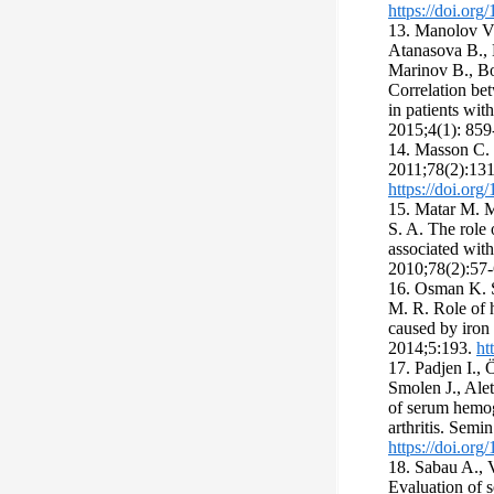
https://doi.or
13. Manolov V.
Atanasova B., 
Marinov B., B
Correlation be
in patients wit
2015;4(1): 859
14. Masson C. 
2011;78(2):131
https://doi.org
15. Matar M. M
S. A. The role 
associated with
2010;78(2):57-
16. Osman K. S
M. R. Role of 
caused by iron 
2014;5:193.
ht
17. Padjen I., 
Smolen J., Ale
of serum hemog
arthritis. Sem
https://doi.org
18. Sabau A., 
Evaluation of s