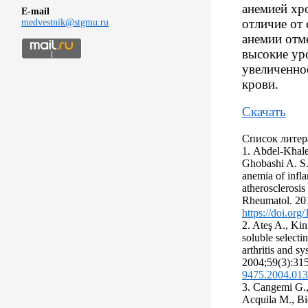
анемией хр
E-mail
отличие от
medvestnik@stgmu.ru
анемии отм
высокие ур
увеличенно
крови.
Скачать
Список литер
1. Abdel-Khale
Ghobashi A. S.
anemia of infl
atherosclerosis 
Rheumatol. 20
https://doi.or
2. Ateş A., Ki
soluble selecti
arthritis and s
2004;59(3):31
9475.2004.013
3. Cangemi G.,
Acquila M., Bic