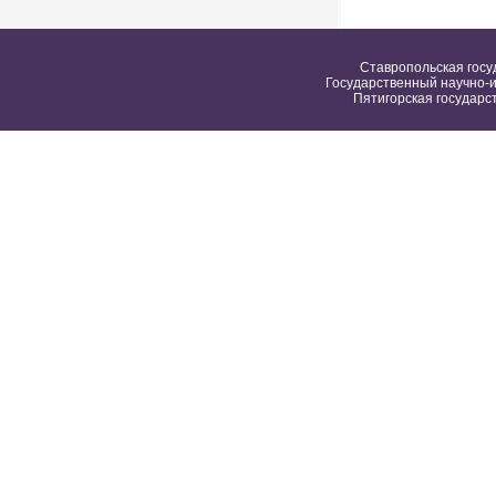
Ставропольская госу
Государственный научно-и
Пятигорская государс