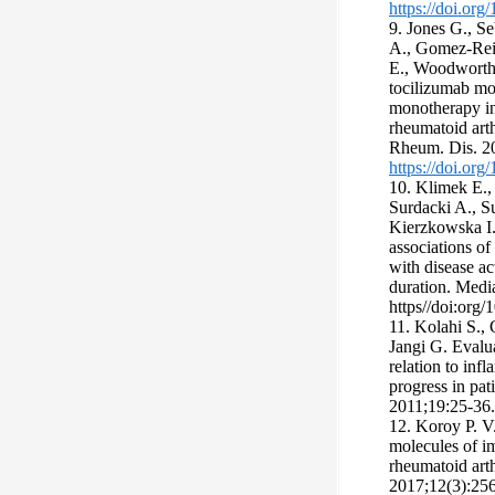
https://doi.or
9. Jones G., S
A., Gomez-Rein
E., Woodworth
tocilizumab mo
monotherapy in
rheumatoid art
Rheum. Dis. 2
https://doi.or
10. Klimek E.,
Surdacki A., S
Kierzkowska I.
associations o
with disease act
duration. Medi
https//doi:org
11. Kolahi S.,
Jangi G. Evalua
relation to inf
progress in pat
2011;19:25-36.
12. Koroy P. V.
molecules of i
rheumatoid art
2017;12(3):25