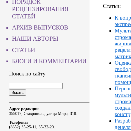
ПОРЯДОК
Статьи:
РЕЦЕНЗИРОВАНИЯ
СТАТЕЙ
К вопр
экспре
АРХИВ ВЫПУСКОВ
Мульт
строма
НАШИ АВТОРЫ
жирово
СТАТЬИ
рецелл
матрик
БЛОГИ И КОММЕНТАРИИ
Оценка
свобод
Поиск по сайту
тканеи
помощ
Перспе
мульт
строма
создан
Адрес редакции
конст
355017, Ставрополь, улица Мира, 310.
Разраб
Телефоны
децелл
(8652) 35-25-11, 35-32-29.