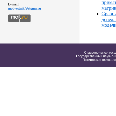
примат
E-mail
матрик
medvestnik@stgmu.ru
Сравни
децелл
модели
Ставропольская госу
Государственный научно-и
Пятигорская государс