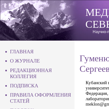
МЕД
СЕВ
Научно-п
ГЛАВНАЯ
Гуменю
О ЖУРНАЛЕ
Сергее
РЕДАКЦИОННАЯ
КОЛЛЕГИЯ
Кубанский 
ПОДПИСКА
университет
Федерация,
ПРАВИЛА ОФОРМЛЕНИЯ
лаборатории
СТАТЕЙ
meklon@gma