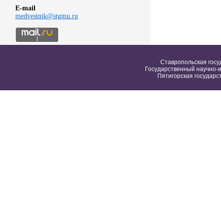
E-mail
medvestnik@stgmu.ru
Ставропольская госу
Государственный научно-и
Пятигорская государс