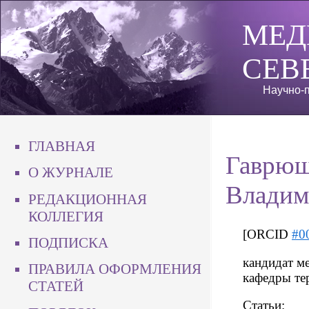
МЕД
СЕВ
Научно-п
ГЛАВНАЯ
Гаврюш
О ЖУРНАЛЕ
Владим
РЕДАКЦИОННАЯ
КОЛЛЕГИЯ
[ORCID
#0
ПОДПИСКА
кандидат ме
ПРАВИЛА ОФОРМЛЕНИЯ
кафедры те
СТАТЕЙ
Статьи: