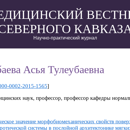
ЕДИЦИНСКИЙ ВЕСТН
СЕВЕРНОГО КАВКАЗ
Научно-практический журнал
аева Асья Тулеубаевна
000-0002-2015-1565
]
ицинских наук, профессор, профессор кафедры нормал
еское значение морфобиомеханических свойств пове
ротической системы в послойной архитектонике мягки