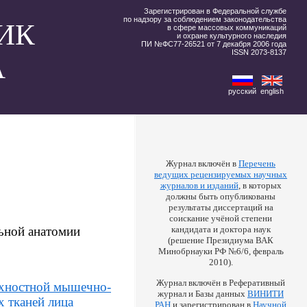
Зарегистрирован в Федеральной службе
по надзору за соблюдением законодательства
ИК
в сфере массовых коммуникаций
и охране культурного наследия
ПИ №ФС77-26521 от 7 декабря 2006 года
ISSN 2073-8137
А
русский
english
Журнал включён в
Перечень
ведущих рецензируемых научных
журналов и изданий
, в которых
должны быть опубликованы
результаты диссертаций на
соискание учёной степени
ьной анатомии
кандидата и доктора наук
(решение Президиума ВАК
Минобрнауки РФ №6/6, февраль
2010).
Журнал включён в Реферативный
рхностной мышечно-
журнал и Базы данных
ВИНИТИ
х тканей лица
РАН
и зарегистрирован в
Научной