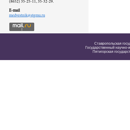
(8652) 35-25-11, 35-32-29.
E-mail
medvestnik@stgmu.ru
Ставропольская госу
Государственный научно-и
Пятигорская государс