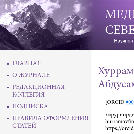
МЕД
СЕВ
Научно-п
ГЛАВНАЯ
Хуррам
О ЖУРНАЛЕ
Абдуса
РЕДАКЦИОННАЯ
КОЛЛЕГИЯ
[ORCID
#00
ПОДПИСКА
хирург орди
ПРАВИЛА ОФОРМЛЕНИЯ
hurramovfir
СТАТЕЙ
https://orci