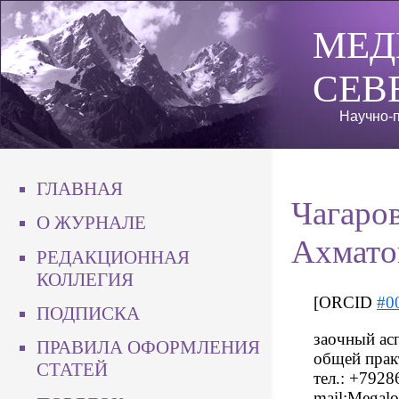
МЕД
СЕВ
Научно-п
ГЛАВНАЯ
Чагаро
О ЖУРНАЛЕ
Ахмато
РЕДАКЦИОННАЯ
КОЛЛЕГИЯ
[ORCID
#0
ПОДПИСКА
заочный ас
ПРАВИЛА ОФОРМЛЕНИЯ
общей прак
СТАТЕЙ
тел.: +7928
mail:Megal