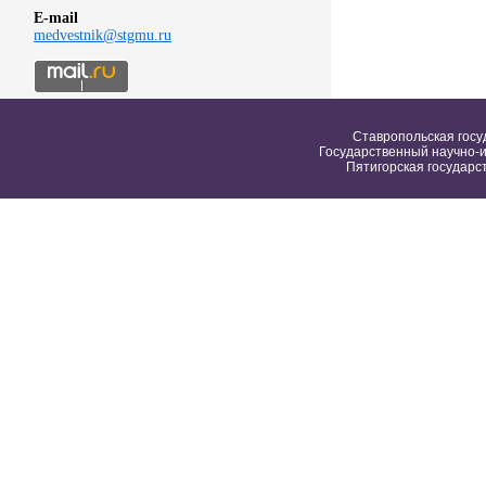
E-mail
medvestnik@stgmu.ru
Ставропольская госу
Государственный научно-и
Пятигорская государс