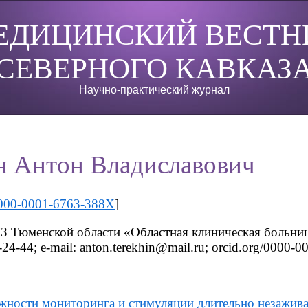
ЕДИЦИНСКИЙ ВЕСТН
СЕВЕРНОГО КАВКАЗ
Научно-практический журнал
н Антон Владиславович
000-0001-6763-388X
]
З Тюменской области «Областная клиническая больниц
24-44; e-mail: anton.terekhin@mail.ru; orcid.org/0000-
ности мониторинга и стимуляции длительно незажив