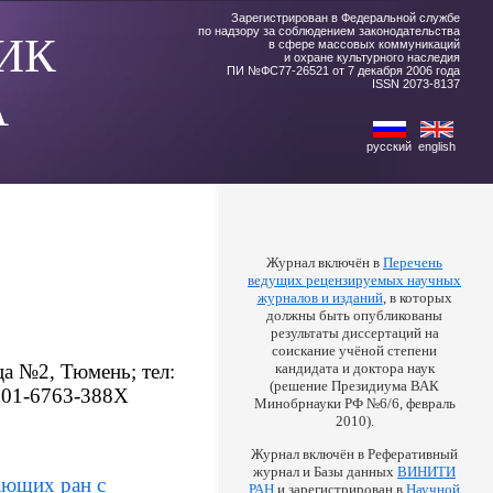
Зарегистрирован в Федеральной службе
по надзору за соблюдением законодательства
ИК
в сфере массовых коммуникаций
и охране культурного наследия
ПИ №ФС77-26521 от 7 декабря 2006 года
ISSN 2073-8137
А
русский
english
Журнал включён в
Перечень
ведущих рецензируемых научных
журналов и изданий
, в которых
должны быть опубликованы
результаты диссертаций на
соискание учёной степени
а №2, Тюмень; тел:
кандидата и доктора наук
(решение Президиума ВАК
0001-6763-388X
Минобрнауки РФ №6/6, февраль
2010).
Журнал включён в Реферативный
журнал и Базы данных
ВИНИТИ
ающих ран с
РАН
и зарегистрирован в
Научной