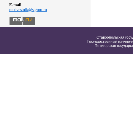
E-mail
medvestnik@stgmu.ru
Ставропольская госу
Государственный научно-и
Пятигорская государс