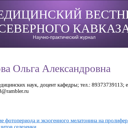
ЕДИЦИНСКИЙ ВЕСТН
СЕВЕРНОГО КАВКАЗ
Научно-практический журнал
ва Ольга Александровна
дицинских наук, доцент кафедры; тел.: 89373739113; e
3@rambler.ru
е фотопериода и экзогенного мелатонина на пролифер
итов селезенки