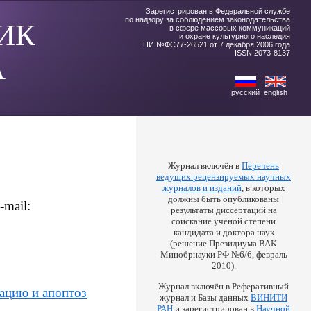
Зарегистрирован в Федеральной службе
по надзору за соблюдением законодательства
ИК
в сфере массовых коммуникаций
и охране культурного наследия
ПИ №ФС77-26521 от 7 декабря 2006 года
ISSN 2073-8137
А
русский
english
Журнал включён в
Перечень
ведущих рецензируемых научных
журналов и изданий
, в которых
должны быть опубликованы
-mail:
результаты диссертаций на
соискание учёной степени
кандидата и доктора наук
(решение Президиума ВАК
Минобрнауки РФ №6/6, февраль
2010).
Журнал включён в Реферативный
ацию и апоптоз
журнал и Базы данных
ВИНИТИ
РАН
и зарегистрирован в
Научной