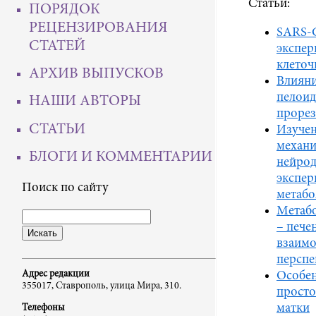
Статьи:
ПОРЯДОК
РЕЦЕНЗИРОВАНИЯ
SARS-C
СТАТЕЙ
экспер
клеточ
АРХИВ ВЫПУСКОВ
Влиян
пелоид
НАШИ АВТОРЫ
прорез
СТАТЬИ
Изучен
механи
БЛОГИ И КОММЕНТАРИИ
нейрод
экспер
Поиск по сайту
метабо
Метабо
– пече
взаимо
персп
Адрес редакции
Особен
355017, Ставрополь, улица Мира, 310.
прост
матки
Телефоны