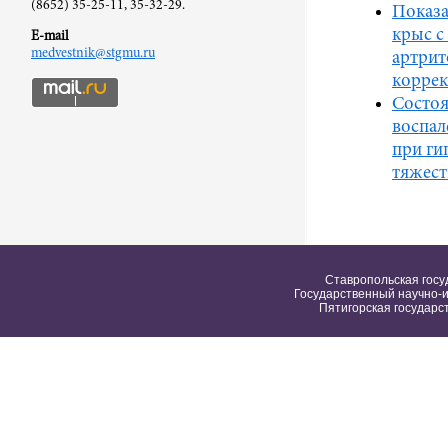
(8652) 35-25-11, 35-32-29.
Показа
крыс с
E-mail
medvestnik@stgmu.ru
артрит
корре
Состоя
воспал
при ги
тяжест
Ставропольская госу
Государственный научно-и
Пятигорская государс