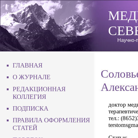
МЕД
СЕВ
Научно-п
ГЛАВНАЯ
Соловь
О ЖУРНАЛЕ
Алекса
РЕДАКЦИОННАЯ
КОЛЛЕГИЯ
доктор мед
ПОДПИСКА
терапевтич
тел.: (8652)
ПРАВИЛА ОФОРМЛЕНИЯ
terstomsgm
СТАТЕЙ
Статьи: