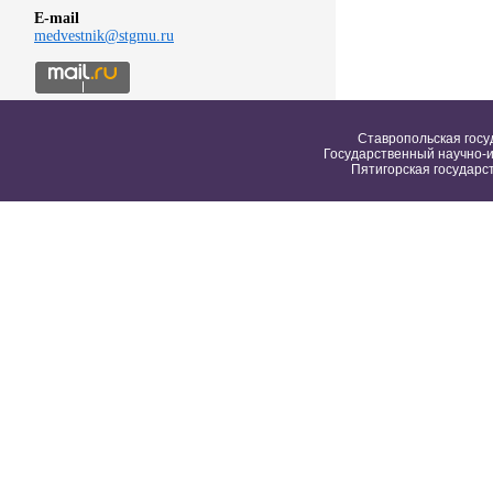
E-mail
medvestnik@stgmu.ru
Ставропольская госу
Государственный научно-и
Пятигорская государс