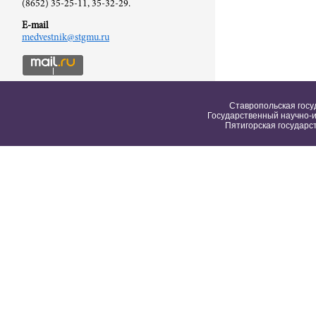
(8652) 35-25-11, 35-32-29.
E-mail
medvestnik@stgmu.ru
Ставропольская госу
Государственный научно-и
Пятигорская государс