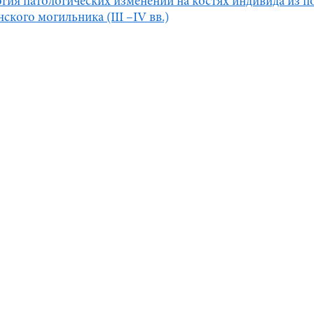
гия патологических изменений на костях индивида из п
ского могильника (III –IV вв.)