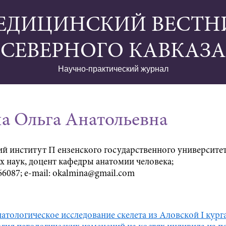
ЕДИЦИНСКИЙ ВЕСТН
СЕВЕРНОГО КАВКАЗА
Научно-практический журнал
а Ольга Анатольевна
 институт П ензенского государственного университета
 наук, доцент кафедры анатомии человека;
866087; e-mail: okalmina@gmail.com
атологическое исследование скелета из Аловской I кур