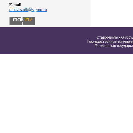
E-mail
medvestnik@stgmu.ru
Ставропольская госу
Государственный научно-и
Пятигорская государс