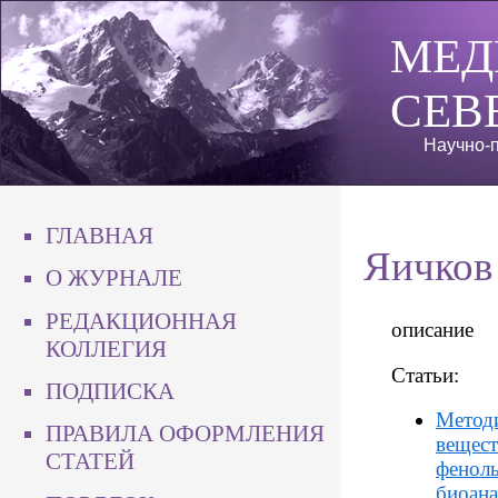
МЕД
СЕВ
Научно-п
ГЛАВНАЯ
Яичков
О ЖУРНАЛЕ
РЕДАКЦИОННАЯ
описание
КОЛЛЕГИЯ
Статьи:
ПОДПИСКА
Методи
ПРАВИЛА ОФОРМЛЕНИЯ
вещест
СТАТЕЙ
феноль
биоана