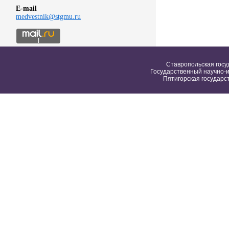
E-mail
medvestnik@stgmu.ru
Ставропольская госу
Государственный научно-и
Пятигорская государс