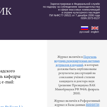
Зарегистрирован в Федеральной службе
по надзору за соблюдением законодательства
ИК
в сфере массовых коммуникаций
и охране культурного наследия
ПИ №ФС77-26521 от 7 декабря 2006 года
ISSN 2073-8137
русский
english
Журнал включён в
Перечень
ведущих рецензируемых научных
журналов и изданий
, в которых
должны быть опубликованы
радского
результаты диссертаций на
ль кафедры
соискание учёной степени
кандидата и доктора наук
 е-mail:
(решение Президиума ВАК
Минобрнауки РФ №6/6, февраль
2010).
Журнал включён в Реферативный
журнал и Базы данных
ВИНИТИ