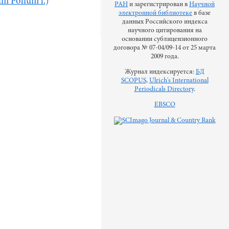
m Polium l.)
РАН
и зарегистрирован в
Научной
электронной библиотеке
в базе
данных Российского индекса
научного цитирования на
основании сублицензионного
договора № 07-04/09-14 от 25 марта
2009 года.
Журнал индексируется:
БД
SCOPUS
,
Ulrich's International
Periodicals Directory
.
EBSCO