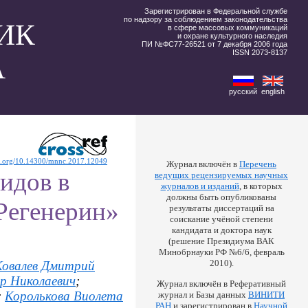
Зарегистрирован в Федеральной службе
по надзору за соблюдением законодательства
ИК
в сфере массовых коммуникаций
и охране культурного наследия
ПИ №ФС77-26521 от 7 декабря 2006 года
ISSN 2073-8137
А
русский
english
oi.org/10.14300/mnnc.2017.12049
Журнал включён в
Перечень
идов в
ведущих рецензируемых научных
журналов и изданий
, в которых
должны быть опубликованы
«Регенерин»
результаты диссертаций на
соискание учёной степени
кандидата и доктора наук
(решение Президиума ВАК
Минобрнауки РФ №6/6, февраль
2010).
Ковалев Дмитрий
р Николаевич
;
Журнал включён в Реферативный
;
Королькова Виолета
журнал и Базы данных
ВИНИТИ
РАН
и зарегистрирован в
Научной