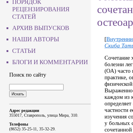
ПОРЯДОК
сочетан
РЕЦЕНЗИРОВАНИЯ
СТАТЕЙ
остеоа
АРХИВ ВЫПУСКОВ
НАШИ АВТОРЫ
[
Внутренни
Скиба Тать
СТАТЬИ
Сочетание 
БЛОГИ И КОММЕНТАРИИ
болезни ле
(ОА) часто 
Поиск по сайту
практике, 
физической
Выраженнос
каждом из 
определяет
частности е
Адрес редакции
355017, Ставрополь, улица Мира, 310.
изучения с
у больных 
Телефоны
сочетанной
(8652) 35-25-11, 35-32-29.