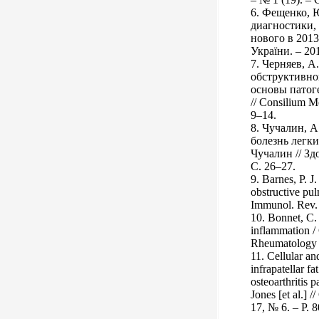
6. Фещенко, Ю
диагностики,
нового в 2013
України. – 201
7. Черняев, А
обструктивно
основы патоге
// Consilium M
9–14.
8. Чучалин, А
болезнь легки
Чучалин // Здо
С. 26–27.
9. Barnes, P. 
obstructive pul
Immunol. Rev. 
10. Bonnet, C. 
inflammation / 
Rheumatology (
11. Cellular an
infrapatellar f
osteoarthritis 
Jones [et al.] /
17, № 6. – P. 