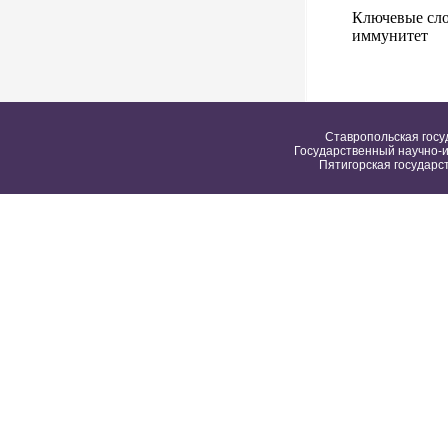
Ключевые сло
иммунитет
Ставропольская госу
Государственный научно-и
Пятигорская государс