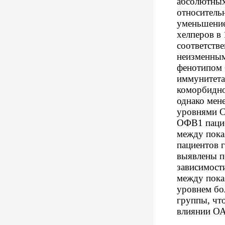
абсолютных 
относительн
уменьшение
хелперов в 
соответств
неизменным
фенотипом 
иммунитета
коморбидно
однако мен
уровнями 
ОФВ1 пацие
между пока
пациентов 
выявлены п
зависимости
между пока
уровнем бо
группы, что
влиянии ОА