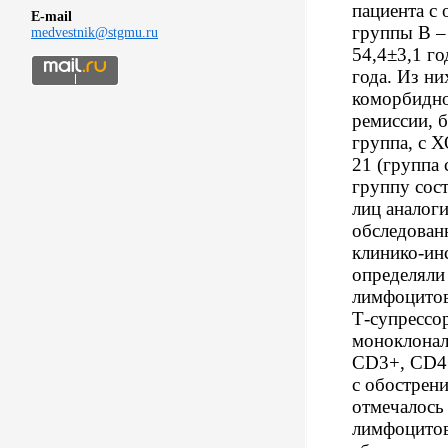
пациента с
E-mail
группы В –
medvestnik@stgmu.ru
54,4±3,1 го
года. Из н
коморбидно
ремиссии, 
группа, с 
21 (группа
группу сос
лиц аналоги
обследован
клинико-ин
определяли 
лимфоцитов
Т-супрессор
моноклонал
CD3+, CD4+
с обострен
отмечалось
лимфоцитов