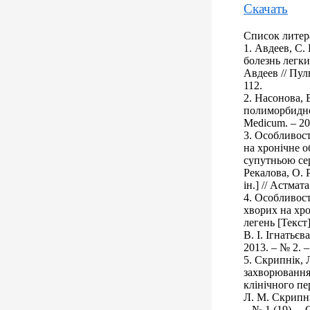
Скачать
Список литер
1. Авдеев, С.
болезнь легки
Авдеев // Пул
112.
2. Насонова, 
полиморбиднос
Medicum. – 200
3. Особливост
на хронічне о
супутньою се
Pекалова, О. 
ін.] // Астмат
4. Особливост
хворих на хр
легень [Текст
В. І. Ігнатьєв
2013. – № 2. –
5. Скрипнік, 
захворювання 
клінічного пе
Л. М. Скрипні
– № 1 (19). – 