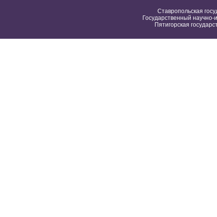
Ставропольская госу
Государственный научно-и
Пятигорская государс