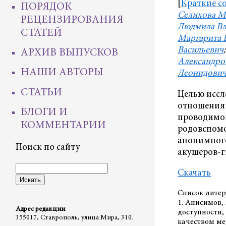
[
Краткие с
ПОРЯДОК
Селихова М
РЕЦЕНЗИРОВАНИЯ
Людмила В
СТАТЕЙ
Маргарита 
Васильевич
АРХИВ ВЫПУСКОВ
Александро
НАШИ АВТОРЫ
Леонидови
СТАТЬИ
Целью иссл
отношения 
БЛОГИ И
проводимо
КОММЕНТАРИИ
родовспомо
анонимного
Поиск по сайту
акушеров-г
Скачать
Список литер
1. Анисимов,
Адрес редакции
доступности,
355017, Ставрополь, улица Мира, 310.
качеством м