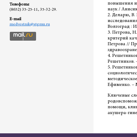
повышения их
Телефоны
наук / Анисим
(8652) 35-25-11, 35-32-29.
2. Деларю, В
E-mail
исследования 
medvestnik@stgmu.ru
Волгоград : И
3. Петрова, 
критерий кач
Петрова // П
здравоохранен
4. Решетников
Решетников. –
5. Решетников
социологичес
методическое 
Ефименко. – М
Ключевые сл
родовспомож
помощи, клин
акушера-гине