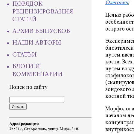
Олегович
;
ПОРЯДОК
РЕЦЕНЗИРОВАНИЯ
Целью рабо
СТАТЕЙ
особенност
острого ос
АРХИВ ВЫПУСКОВ
Эксперимен
НАШИ АВТОРЫ
биоэтическ
СТАТЬИ
путем введ
кости. Все
БЛОГИ И
путем возду
КОММЕНТАРИИ
стафилокок
(сканирующ
Поиск по сайту
зондового 
костной тк
Морфологич
началом де
концентрац
Адрес редакции
внутрикост
355017, Ставрополь, улица Мира, 310.