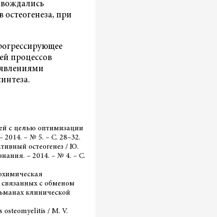
овождались
 остеогенеза, при
рогрессирующее
ей процессов
 явлениями
интеза.
етей с целью оптимизации
 2014. – № 5. – С. 28–32.
тивный остеогенез / Ю.
ания. – 2014. – № 4. – С.
иохимическая
 связанных с обменом
 Альманах клинической
 osteomyelitis / M. V.