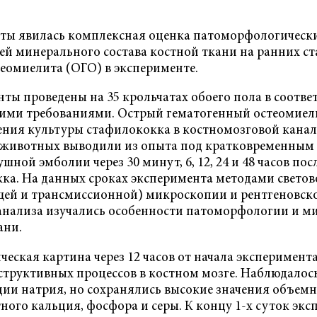
ты явилась комплексная оценка патоморфологическ
ей минерального состава костной ткани на ранних с
теомиелита (ОГО) в эксперименте.
ты проведены на 35 крольчатах обоего пола в соответ
ими требованиями. Острый гематогенный остеомиел
ения культуры стафилококка в костномозговой кана
х животных выводили из опыта под кратковременны
шной эмболии через 30 минут, 6, 12, 24 и 48 часов по
ка. На данных сроках эксперимента методами светов
ей и трансмиссионной) микроскопии и рентгеновско
анализа изучались особенности патоморфологии и ми
ани.
еская картина через 12 часов от начала эксперимент
структивных процессов в костном мозге. Наблюдалос
ии натрия, но сохранялись высокие значения объем
ного кальция, фосфора и серы. К концу 1-х суток эк