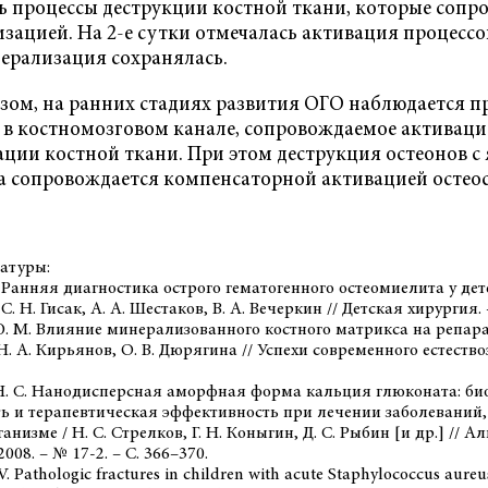
ь процессы деструкции костной ткани, которые сопр
зацией. На 2-е сутки отмечалась активация процессов
ерализация сохранялась.
зом, на ранних стадиях развития ОГО наблюдается п
 в костномозговом канале, сопровождаемое активаци
ции костной ткани. При этом деструкция остеонов с
а сопровождается компенсаторной активацией остеос
атуры:
Н. Ранняя диагностика острого гематогенного остеомиелита у д
С. Н. Гисак, А. А. Шестаков, В. А. Вечеркин // Детская хирургия. –
Ю. М. Влияние минерализованного костного матрикса на репара
. А. Кирьянов, О. В. Дюрягина // Успехи современного естествозн
 Н. С. Нанодисперсная аморфная форма кальция глюконата: б
ь и терапевтическая эффективность при лечении заболеваний,
анизме / Н. С. Стрелков, Г. Н. Коныгин, Д. С. Рыбин [и др.] //
008. – № 17-2. – С. 366–370.
 V. Pathologic fractures in children with acute Staphylococcus aureus