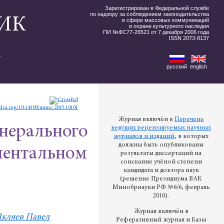
Зарегистрирован в Федеральной службе
по надзору за соблюдением законодательства
ИК
в сфере массовых коммуникаций
и охране культурного наследия
ПИ №ФС77-26521 от 7 декабря 2006 года
ISSN 2073-8137
А
русский
english
/doi.org/10.14300/mnnc.2015.10101
Журнал включён в
Перечень
нерального
ведущих рецензируемых научных
журналов и изданий
, в которых
должны быть опубликованы
иментальном
результаты диссертаций на
соискание учёной степени
кандидата и доктора наук
(решение Президиума ВАК
Минобрнауки РФ №6/6, февраль
2010).
Журнал включён в
кляев Павел
Реферативный журнал и Базы