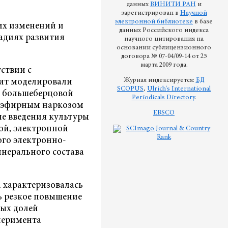
данных
ВИНИТИ РАН
и
зарегистрирован в
Научной
электронной библиотеке
в базе
их изменений и
данных Российского индекса
тадиях развития
научного цитирования на
основании сублицензионного
договора № 07-04/09-14 от 25
марта 2009 года.
ствии с
Журнал индексируется:
БД
ит моделировали
SCOPUS
,
Ulrich's International
л большеберцовой
Periodicals Directory
.
м эфирным наркозом
EBSCO
сле введения культуры
ой, электронной
го электронно-
нерального состава
а характеризовалась
ь резкое повышение
ных долей
сперимента