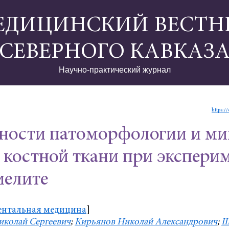
ЕДИЦИНСКИЙ ВЕСТН
СЕВЕРНОГО КАВКАЗ
Научно-практический журнал
https:/
ности патоморфологии и ми
 костной ткани при экспер
иелите
ентальная медицина
]
иколай Сергеевич
;
Кирьянов Николай Александрович
;
Ш