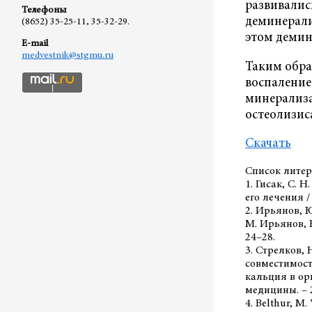
развивалис
Телефоны
деминерали
(8652) 35-25-11, 35-32-29.
этом демин
E-mail
medvestnik@stgmu.ru
Таким обра
воспаление
минерализа
остеолизис
Скачать
Список литер
1. Гисак, С. 
его лечения / 
2. Ирьянов, 
М. Ирьянов, Н
24–28.
3. Стрелков,
совместимост
кальция в орг
медицины. – 2
4. Belthur, M.