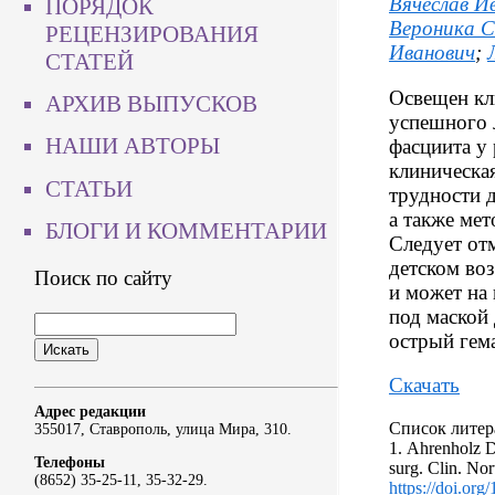
Вячеслав И
ПОРЯДОК
Вероника С
РЕЦЕНЗИРОВАНИЯ
Иванович
;
СТАТЕЙ
Освещен кл
АРХИВ ВЫПУСКОВ
успешного 
НАШИ АВТОРЫ
фасциита у 
клиническая
СТАТЬИ
трудности 
а также мет
БЛОГИ И КОММЕНТАРИИ
Следует отм
детском во
Поиск по сайту
и может на
под маской 
острый гем
Скачать
Адрес редакции
Список литер
355017, Ставрополь, улица Мира, 310.
1. Ahrenholz D.
Телефоны
surg. Clin. No
(8652) 35-25-11, 35-32-29.
https://doi.or