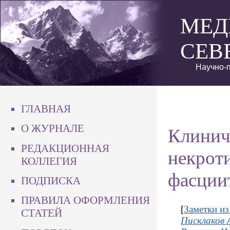
МЕД
СЕВ
Научно-п
ГЛАВНАЯ
О ЖУРНАЛЕ
Клинич
РЕДАКЦИОННАЯ
некрот
КОЛЛЕГИЯ
фасциит
ПОДПИСКА
ПРАВИЛА ОФОРМЛЕНИЯ
[
Заметки из
СТАТЕЙ
Писклаков 