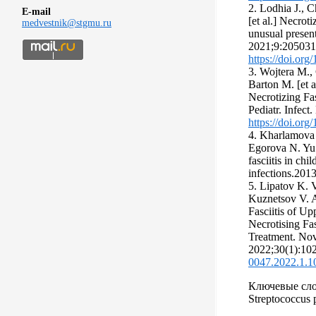
2. Lodhia J., 
E-mail
[et al.] Necroti
medvestnik@stgmu.ru
unusual prese
2021;9:20503
https://doi.o
3. Wojtera M.,
Barton M. [et a
Necrotizing Fas
Pediatr. Infect
https://doi.o
4. Kharlamova 
Egorova N. Yu.
fasciitis in chi
infections.201
5. Lipatov K. 
Kuznetsov V. A.
Fasciitis of Up
Necrotising Fas
Treatment. Nov
2022;30(1):10
0047.2022.1.1
Ключевые сло
Streptococcus