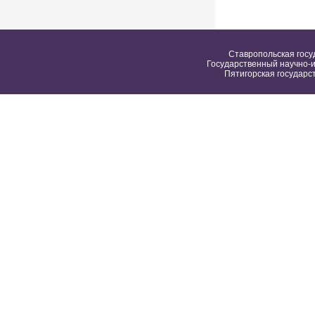
Ставропольская госу
Государственный научно-и
Пятигорская государс