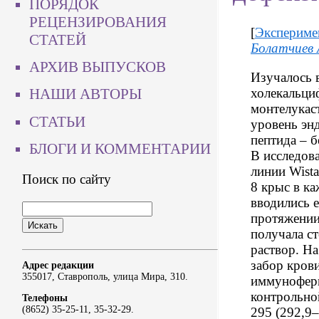
ПОРЯДОК
РЕЦЕНЗИРОВАНИЯ
[
Экспериме
СТАТЕЙ
Болатчиев 
АРХИВ ВЫПУСКОВ
Изучалось в
холекальциф
НАШИ АВТОРЫ
монтелукас
СТАТЬИ
уровень эн
пептида – б
БЛОГИ И КОММЕНТАРИИ
В исследов
линии Wista
Поиск по сайту
8 крыс в к
вводились 
протяжении
получала с
раствор. Н
забор кров
Адрес редакции
355017, Ставрополь, улица Мира, 310.
иммуноферм
контрольно
Телефоны
(8652) 35-25-11, 35-32-29.
295 (292,9–