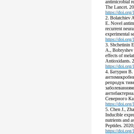
antimicrobial r
The Lancet. 2
https://doi.or
2. Bolatchiev A
E. Novel antim
recurrent neura
experimental se
https://doi.org
3. Shchetinin 
A., Bobryshev 
effects of mel
Antioxidants. 
https://doi.or
4. Батурин В.
антимикробны
репродук тив
заболеваниями
антибактериа
Северного Кав
https://doi.or
5. Chen J., Zha
Inducible expre
nutrients and 
Peptides. 2020
https://doi.or