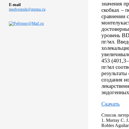
значения пр
E-mail
скобках – п
medvestnik@stgmu.ru
сравнении 
монтелукас
достоверны
уровень BD-
пг/мл. Введ
холекальци
увеличивал
453 (401,3–
пг/мл соот
результаты
создания н
лекарствен
эндогенных
Скачать
Список литер
1. Murray C. J.
Robles Aguilar 