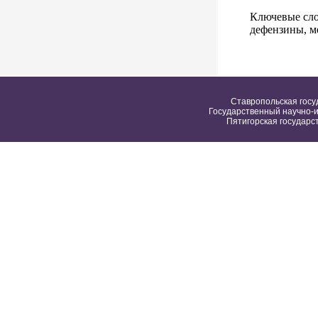
Ключевые сло
дефензины, м
Ставропольская госу
Государственный научно-и
Пятигорская государс