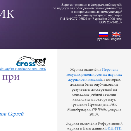
Зарегистрирован в Федеральной службе
по надзору за соблюдением законодательства
ИК
в сфере массовых коммуникаций
и охране культурного наследия
ПИ №ФС77-26521 от 7 декабря 2006 года
ISSN 2073-8137
русский
english
//doi.org/10.14300/mnnc.2021.16086
Журнал включён в
Перечень
 при
ведущих рецензируемых научных
журналов и изданий
, в которых
должны быть опубликованы
результаты диссертаций на
соискание учёной степени
кандидата и доктора наук
(решение Президиума ВАК
Минобрнауки РФ №6/6, февраль
ов Сергей
2010).
Журнал включён в Реферативный
журнал и Базы данных
ВИНИТИ