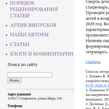
Смерть дете
ПОРЯДОК
стационара,
РЕЦЕНЗИРОВАНИЯ
Проведён ре
СТАТЕЙ
детей в воз
2020 год. В
АРХИВ ВЫПУСКОВ
характерные
НАШИ АВТОРЫ
проявляютс
Наличие ги
СТАТЬИ
формирован
тетрапарез,
БЛОГИ И КОММЕНТАРИИ
Скачать
Поиск по сайту
Список литер
1. Клевно В. 
скоропостижн
8729-2020-6-
2. Ковалева О
несовершенно
Адрес редакции
355017, Ставрополь, улица Мира, 310.
медицина. 201
3. Долинак Д.
Телефоны
ред. В. А. Кл