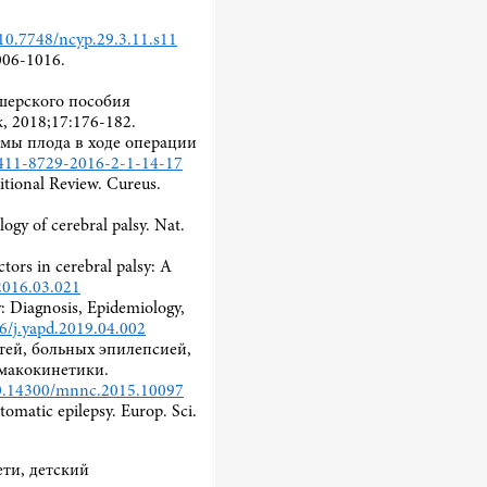
/10.7748/ncyp.29.3.11.s11
1006-1016.
ушерского пособия
 2018;17:176-182.
вмы плода в ходе операции
/2411-8729-2016-2-1-14-17
itional Review. Cureus.
ogy of cerebral palsy. Nat.
tors in cerebral palsy: A
.2016.03.021
y: Diagnosis, Epidemiology,
16/j.yapd.2019.04.002
етей, больных эпилепсией,
рмакокинетики.
/10.14300/mnnc.2015.10097
omatic epilepsy. Europ. Sci.
ети, детский