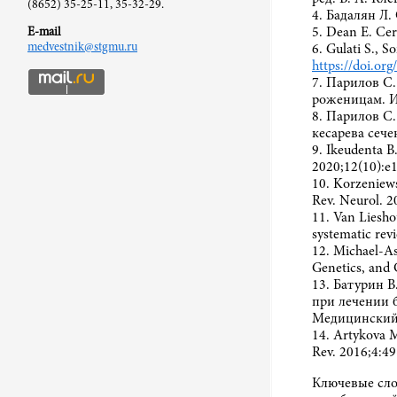
(8652) 35-25-11, 35-32-29.
4. Бадалян Л.
5. Dean E. Cer
E-mail
medvestnik@stgmu.ru
6. Gulati S., 
https://doi.or
7. Парилов С.
роженицам. И
8. Парилов С.
кесарева сече
9. Ikeudenta B
2020;12(10):e
10. Korzeniewsk
Rev. Neurol. 
11. Van Liesho
systematic rev
12. Michael-As
Genetics, and 
13. Батурин В
при лечении 
Медицинский 
14. Artykova M
Rev. 2016;4:49
Ключевые сло