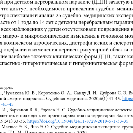
й при детском церебральном параличе (ДЦП) зачастую н
 что диктует необходимость проведения судебно-медиц
троспективный анализ 25 судебно-медицинских эксперт
расте от 1 года до 14 лет с детским церебральным парали
о всех наблюдениях у детей отсутствовали повреждения н
 макро- и микроскопические изменения в головном моз
я комплексом атрофических, дистрофических и склерот
дроцефалии и изменения перивентрикулярной области 
ие наиболее тяжелых клинических форм ДЦП, таких ка
 спастико-гиперкинетическая и гиперкинетическая форм
атуры:
А., Чумакова Ю. В., Коротенко О. А., Санду Д. И., Дуброва С. Э. 
ой смерти подростка. Судебная медицина. 2020;6(1):41-45.
https
1-41-45
. И., Барканов В. Б., Эделев Н. С. Судебно-медицинские аспекты
летних и подходы к ее прогнозированию на территории Волгогр
9;5(1):33-35.
https://doi.org/10.19048/2411-8729-2019-5-1-33-35
, Матшес Э. В., Лью Э. О. Судебно-медицинская экспертиза трупа: 
евно. Т.1. М.: Практическая медицина, 2020.