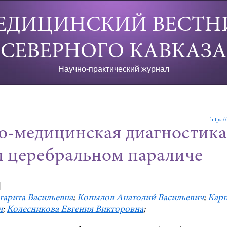
ЕДИЦИНСКИЙ ВЕСТН
СЕВЕРНОГО КАВКАЗА
Научно-практический журнал
https:
о-медицинская диагностика
м церебральном параличе
]
гарита Васильевна
;
Копылов Анатолий Васильевич
;
Карп
ч
;
Колесникова Евгения Викторовна
;