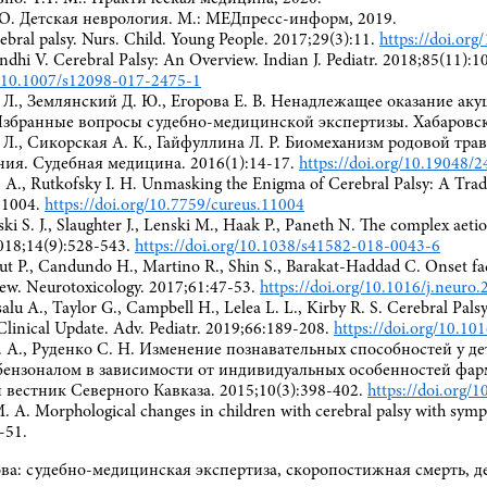
 О. Детская неврология. М.: МЕДпресс-информ, 2019.
ebral palsy. Nurs. Child. Young People. 2017;29(3):11.
https://doi.org
Sondhi V. Cerebral Palsy: An Overview. Indian J. Pediatr. 2018;85(11):
g/10.1007/s12098-017-2475-1
 Л., Землянский Д. Ю., Егорова Е. В. Ненадлежащее оказание ак
збранные вопросы судебно-медицинской экспертизы. Хабаровск,
 Л., Сикорская А. К., Гайфуллина Л. Р. Биомеханизм родовой тра
ния. Судебная медицина. 2016(1):14-17.
https://doi.org/10.19048
. A., Rutkofsky I. H. Unmasking the Enigma of Cerebral Palsy: A Trad
11004.
https://doi.org/10.7759/cureus.11004
i S. J., Slaughter J., Lenski M., Haak P., Paneth N. The complex aetiol
2018;14(9):528-543.
https://doi.org/10.1038/s41582-018-0043-6
ut P., Candundo H., Martino R., Shin S., Barakat-Haddad C. Onset fac
iew. Neurotoxicology. 2017;61:47-53.
https://doi.org/10.1016/j.neuro
alu A., Taylor G., Campbell H., Lelea L. L., Kirby R. S. Cerebral Pals
Clinical Update. Adv. Pediatr. 2019;66:189-208.
https://doi.org/10.10
. А., Руденко С. Н. Изменение познавательных способностей у д
бензоналом в зависимости от индивидуальных особенностей фа
вестник Северного Кавказа. 2015;10(3):398-402.
https://doi.org
. A. Morphological changes in children with cerebral palsy with sympt
-51.
ва: судебно-медицинская экспертиза, скоропостижная смерть, д