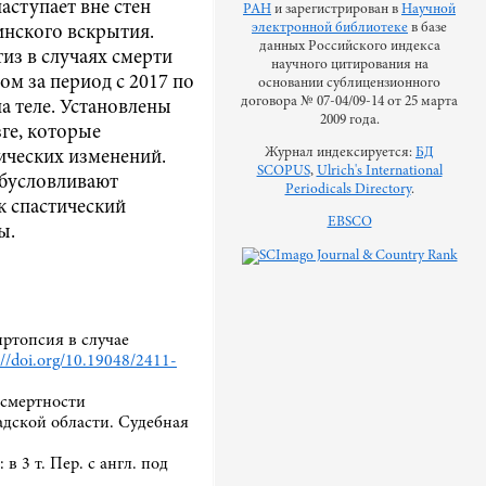
аступает вне стен
РАН
и зарегистрирован в
Научной
электронной библиотеке
в базе
инского вскрытия.
данных Российского индекса
из в случаях смерти
научного цитирования на
чом за период с 2017 по
основании сублицензионного
договора № 07-04/09-14 от 25 марта
а теле. Установлены
2009 года.
ге, которые
Журнал индексируется:
БД
ических изменений.
SCOPUS
,
Ulrich's International
обусловливают
Periodicals Directory
.
к спастический
EBSCO
ы.
Виртопсия в случае
://doi.org/10.19048/2411-
 смертности
адской области. Судебная
в 3 т. Пер. с англ. под